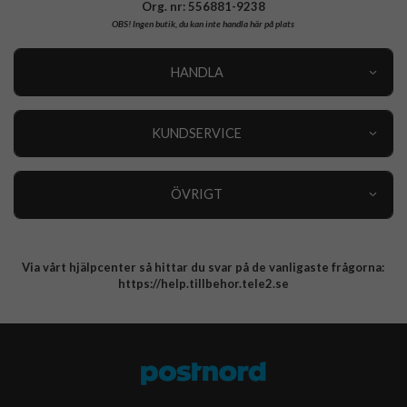
Org. nr: 556881-9238
OBS!
Ingen butik, du kan inte handla här på plats
HANDLA
Outlet
Nyheter
KUNDSERVICE
Varumärken
Kundservice
Specialkategorier
90 dagars öppet köp
ÖVRIGT
Köpevillkor
Om oss
Retur
Om cookies
Via vårt hjälpcenter så hittar du svar på de vanligaste frågorna:
Integritetspolicy
https://help.tillbehor.tele2.se