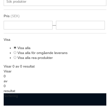
Pris
(SEK)
—
Visa
Visa alla
Visa alla för omgående leverans
Visa alla rea-produkter
Visar 0 av 0 resultat
Visar
0
av
0
resultat
Sortering