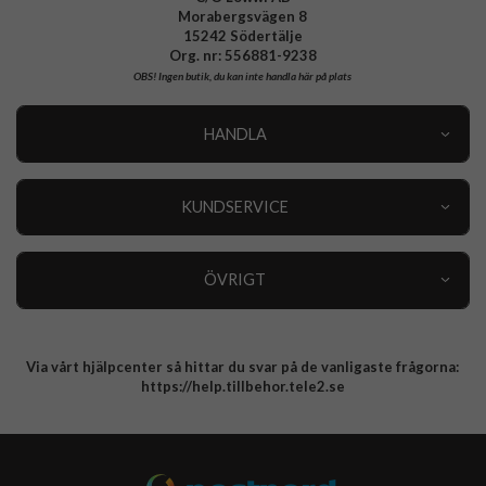
Morabergsvägen 8
15242 Södertälje
Org. nr: 556881-9238
OBS!
Ingen butik, du kan inte handla här på plats
HANDLA
Outlet
Nyheter
KUNDSERVICE
Varumärken
Kundservice
Specialkategorier
90 dagars öppet köp
ÖVRIGT
Köpevillkor
Om oss
Retur
Om cookies
Via vårt hjälpcenter så hittar du svar på de vanligaste frågorna:
Integritetspolicy
https://help.tillbehor.tele2.se