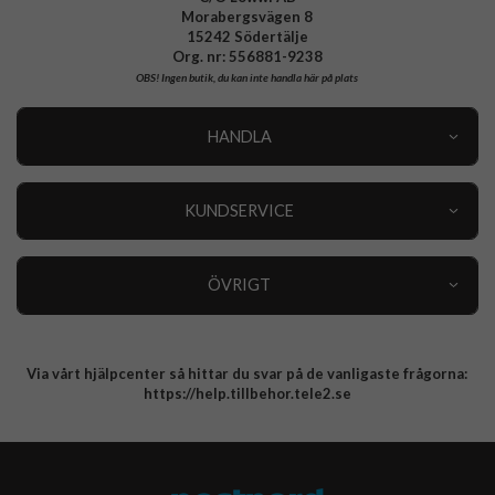
Morabergsvägen 8
15242 Södertälje
Org. nr: 556881-9238
OBS!
Ingen butik, du kan inte handla här på plats
HANDLA
Outlet
Nyheter
KUNDSERVICE
Varumärken
Kundservice
Specialkategorier
90 dagars öppet köp
ÖVRIGT
Köpevillkor
Om oss
Retur
Om cookies
Via vårt hjälpcenter så hittar du svar på de vanligaste frågorna:
Integritetspolicy
https://help.tillbehor.tele2.se