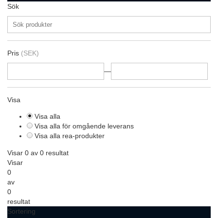
Sök
Pris
(SEK)
—
Visa
Visa alla
Visa alla för omgående leverans
Visa alla rea-produkter
Visar 0 av 0 resultat
Visar
0
av
0
resultat
Sortering