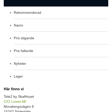
Rekommenderad
Namn
Pris stigande
Pris fallande
Nyheter
Lager
Här finns vi
Tele2 by SkalHuset
C/O Lowwi AB
Morabergsvägen 8
15242 Södertälje