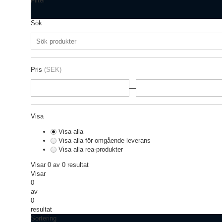
Filter
Sök
Pris
(SEK)
—
Visa
Visa alla
Visa alla för omgående leverans
Visa alla rea-produkter
Visar 0 av 0 resultat
Visar
0
av
0
resultat
Sortering