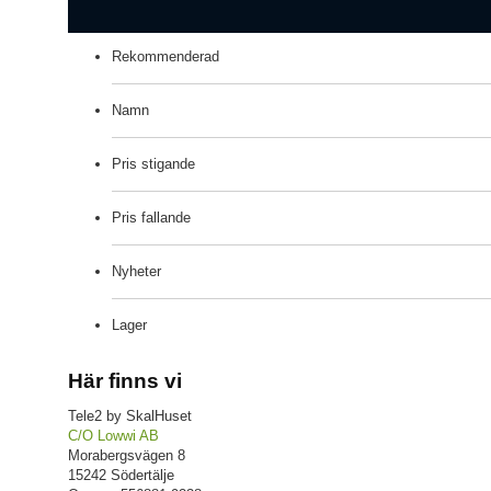
Rekommenderad
Namn
Pris stigande
Pris fallande
Nyheter
Lager
Här finns vi
Tele2 by SkalHuset
C/O Lowwi AB
Morabergsvägen 8
15242 Södertälje