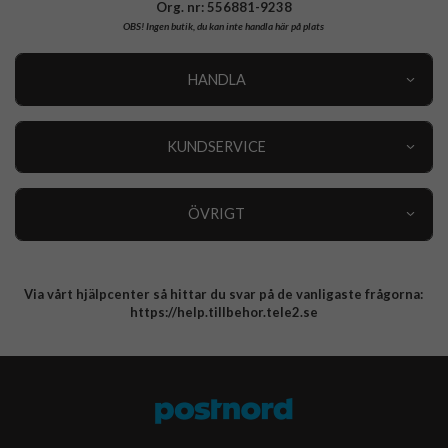
Org. nr: 556881-9238
OBS!
Ingen butik, du kan inte handla här på plats
HANDLA
Outlet
Nyheter
KUNDSERVICE
Varumärken
Kundservice
Specialkategorier
90 dagars öppet köp
ÖVRIGT
Köpevillkor
Om oss
Retur
Om cookies
Via vårt hjälpcenter så hittar du svar på de vanligaste frågorna:
Integritetspolicy
https://help.tillbehor.tele2.se