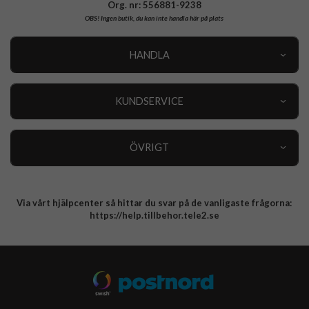
Org. nr: 556881-9238
OBS!
Ingen butik, du kan inte handla här på plats
HANDLA
Outlet
Nyheter
KUNDSERVICE
Varumärken
Kundservice
Specialkategorier
90 dagars öppet köp
ÖVRIGT
Köpevillkor
Om oss
Retur
Om cookies
Via vårt hjälpcenter så hittar du svar på de vanligaste frågorna:
Integritetspolicy
https://help.tillbehor.tele2.se