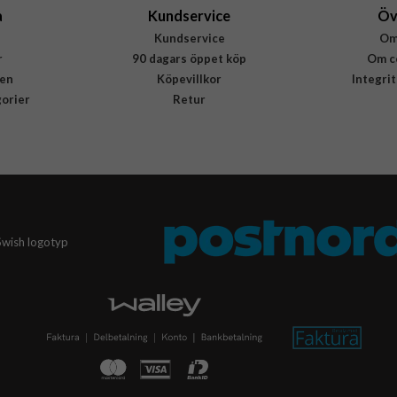
a
Kundservice
Öv
Kundservice
Om
r
90 dagars öppet köp
Om c
en
Köpevillkor
Integri
gorier
Retur