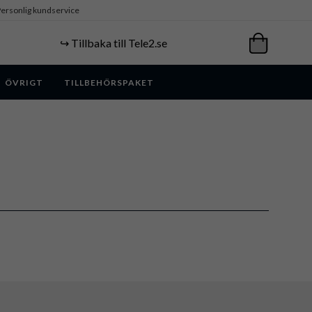
ersonlig kundservice
↪️ Tillbaka till Tele2.se
ÖVRIGT
TILLBEHÖRSPAKET