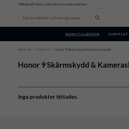
Tillbaka till Tele2.se
Kundservice
Varumärken
MOBILTILLBEHÖR
SURFPLAT
Startsida
/
Honor 9
/
Honor 9 Skärmskydd & Kameraskydd
Honor 9 Skärmskydd & Kameras
Inga produkter hittades.