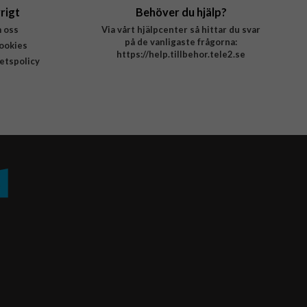
rigt
Behöver du hjälp?
 oss
Via vårt hjälpcenter så hittar du svar
på de vanligaste frågorna:
ookies
https://help.tillbehor.tele2.se
tetspolicy