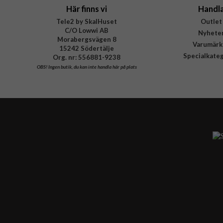
Här finns vi
Handl
Tele2 by SkalHuset
Outlet
C/O Lowwi AB
Nyhete
Morabergsvägen 8
Varumärk
15242 Södertälje
Specialkate
Org. nr: 556881-9238
OBS!
Ingen butik, du kan inte handla här på plats