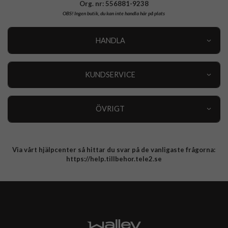
Org. nr: 556881-9238
OBS!
Ingen butik, du kan inte handla här på plats
HANDLA
Outlet
Nyheter
KUNDSERVICE
Varumärken
Kundservice
Specialkategorier
90 dagars öppet köp
ÖVRIGT
Köpevillkor
Om oss
Retur
Om cookies
Via vårt hjälpcenter så hittar du svar på de vanligaste frågorna:
Integritetspolicy
https://help.tillbehor.tele2.se