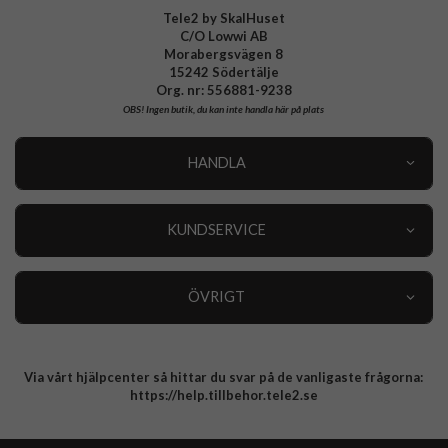
Tele2 by SkalHuset
C/O Lowwi AB
Morabergsvägen 8
15242 Södertälje
Org. nr: 556881-9238
OBS!
Ingen butik, du kan inte handla här på plats
HANDLA
Outlet
Nyheter
KUNDSERVICE
Varumärken
Kundservice
Specialkategorier
90 dagars öppet köp
ÖVRIGT
Köpevillkor
Om oss
Retur
Om cookies
Via vårt hjälpcenter så hittar du svar på de vanligaste frågorna:
Integritetspolicy
https://help.tillbehor.tele2.se