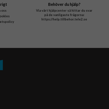
rigt
Behöver du hjälp?
 oss
Via vårt hjälpcenter så hittar du svar
på de vanligaste frågorna:
ookies
https://help.tillbehor.tele2.se
tetspolicy