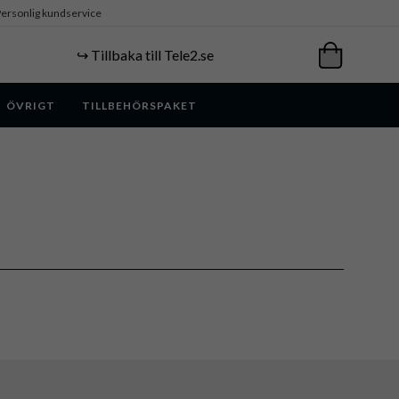
ersonlig kundservice
↪️ Tillbaka till Tele2.se
ÖVRIGT
TILLBEHÖRSPAKET