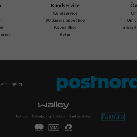
a
Kundservice
Öv
Kundservice
Om
r
90 dagars öppet köp
Om c
en
Köpevillkor
Integri
gorier
Retur