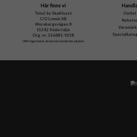
Här finns vi
Handl
Tele2 by SkalHuset
Outlet
C/O Lowwi AB
Nyhete
Morabergsvägen 8
Varumärk
15242 Södertälje
Specialkate
Org. nr: 556881-9238
OBS!
Ingen butik, du kan inte handla här på plats