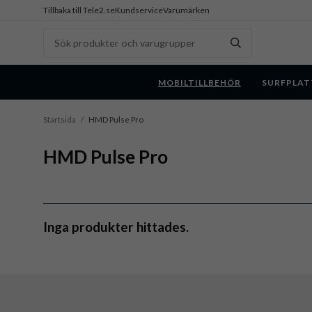
Tillbaka till Tele2.se
Kundservice
Varumärken
MOBILTILLBEHÖR
SURFPLAT
Startsida
/
HMD Pulse Pro
HMD Pulse Pro
Inga produkter hittades.