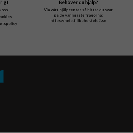
rigt
Behöver du hjälp?
 oss
Via vårt hjälpcenter så hittar du svar
på de vanligaste frågorna:
ookies
https://help.tillbehor.tele2.se
tetspolicy