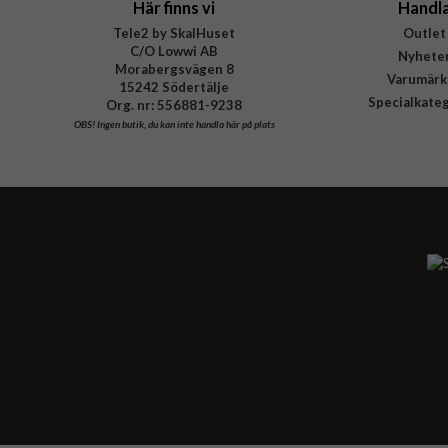
Här finns vi
Handl
Tele2 by SkalHuset
Outlet
C/O Lowwi AB
Nyhete
Morabergsvägen 8
Varumärk
15242 Södertälje
Specialkate
Org. nr: 556881-9238
OBS!
Ingen butik, du kan inte handla här på plats