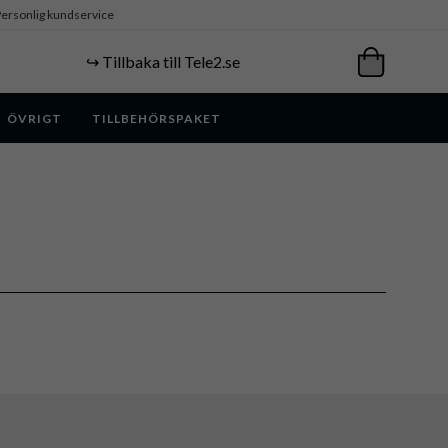
ersonlig kundservice
↪️ Tillbaka till Tele2.se
ÖVRIGT
TILLBEHÖRSPAKET