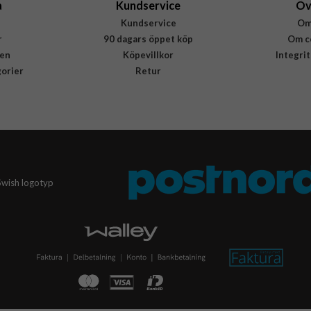
a
Kundservice
Öv
Kundservice
Om
r
90 dagars öppet köp
Om c
en
Köpevillkor
Integri
gorier
Retur