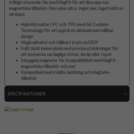
tråkigt utseende. Nu med MagFit för att låsa upp nya
magnetiska tillbehör. Non-plus ultra. Inget mer, inget bättre i
sin klass.
Hybridstruktur i PC och TPU med Air Cushion
Technology för att uppnå en slimmad men hållbar
design
Högkvalitativt och hållbart tryck via DDP
Fullt täckt kamerabula med precisa utskärningar för
att motverka vardagliga stötar, skräp eller repor
Inbyggda magneter för kompatibilitet med MagFit-
magnetiska tillbehör och mer
Kompatibel med trådlös laddning och MagSafe-
tillbehör
SPECIFIKATIONER
Artikelnummer
116585
Passar till
Google Pixel 9a
Produkttyp
Skal