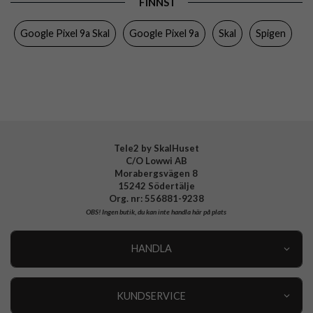
FINNS I
Egenskaper
MagSafe-kompatibel
Google Pixel 9a Skal
Google Pixel 9a
Skal
Spigen
Färg
Svart
Material
Hårdplast (PC), Mjukplast (TPU)
Varumärke
Spigen
Tillverkarens art nr
ACS09044
EAN
8809971238755
Tele2 by SkalHuset
C/O Lowwi AB
Morabergsvägen 8
15242 Södertälje
Org. nr: 556881-9238
OBS!
Ingen butik, du kan inte handla här på plats
HANDLA
Outlet
Nyheter
KUNDSERVICE
Varumärken