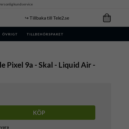
ersonlig kundservice
↪️ Tillbaka till Tele2.se
ÖVRIGT
TILLBEHÖRSPAKET
 Pixel 9a - Skal - Liquid Air -
KÖP
svara