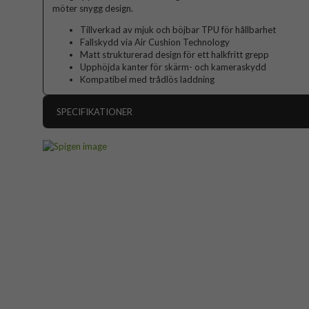
möter snygg design.
Tillverkad av mjuk och böjbar TPU för hållbarhet
Fallskydd via Air Cushion Technology
Matt strukturerad design för ett halkfritt grepp
Upphöjda kanter för skärm- och kameraskydd
Kompatibel med trådlös laddning
SPECIFIKATIONER
Artikelnummer
Passar till
Produkttyp
Egenskaper
Färg
Material
Varumärke
Tillverkarens art nr