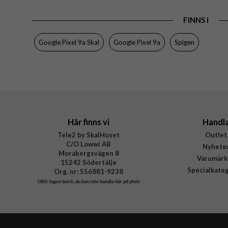
EAN
FINNS I
Google Pixel 9a Skal
Google Pixel 9a
Spigen
Här finns vi
Handl
Tele2 by SkalHuset
Outlet
C/O Lowwi AB
Nyhete
Morabergsvägen 8
Varumärk
15242 Södertälje
Specialkate
Org. nr: 556881-9238
OBS!
Ingen butik, du kan inte handla här på plats