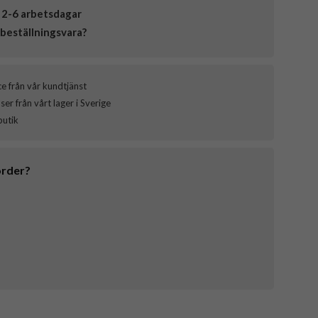
 2-6 arbetsdagar
beställningsvara?
ce från vår kundtjänst
er från vårt lager i Sverige
butik
order?