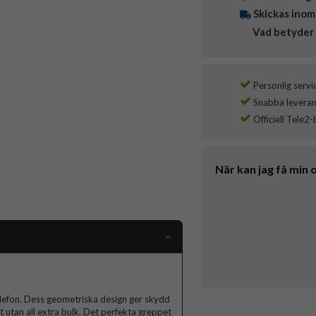
Skickas inom
Vad betyder 
Personlig servi
Snabba leverans
Officiell Tele2-
När kan jag få min 
elefon. Dess geometriska design ger skydd
et utan all extra bulk. Det perfekta greppet