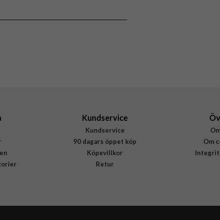
8809971238700
a
Kundservice
Öv
Kundservice
Om
r
90 dagars öppet köp
Om c
en
Köpevillkor
Integri
gorier
Retur