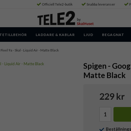
Officiell Tele2-butik
Snabba leveranser
P
TETILLBEHÖR
LADDARE & KABLAR
LJUD
BEGAGNAT
Pixel 9a - Skal - Liquid Air - Matte Black
Spigen - Google
Matte Black
229 kr
Beställning