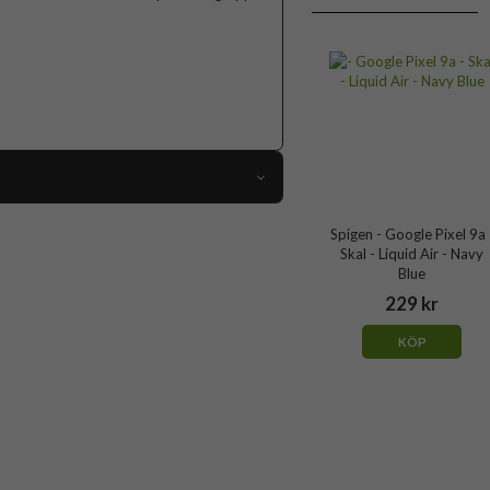
109845
Spigen - Google Pixel 9a 
Skal - Liquid Air - Navy
Google Pixel 9a
Blue
Skal
229 kr
Trådlös laddning-kompatibel
KÖP
Svart
Mjukplast (TPU)
Spigen
ACS09039