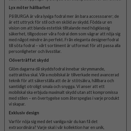
Lyx möter hållbarhet
På BURGA är våra lyxiga fodral mer än bara accessoarer; de
är ett uttryck för stil och en sköld av skydd. Födda ur en
vision om att blanda estetisk tilltalande med högklassig
säkerhet, tillgodoser våra fodral dem som vägrar att nöja sig
med något mindre än perfekt. Från eleganta designerfodral
till söta fodral – vårt sortiment är utformat för att passa alla
personligheter och livsstilar.
Oöverträffat skydd
Glöm dagarna då skyddsfodral innebar skrymmande,
oattraktiva skal. Våra mobilskal är tillverkade med avancerad
teknik för att säkerställa att de är stötsäkra, hållbara och
samtidigt otroligt smala och snygga. Vi anser att ett
mobilskal ska erbjuda maximalt skydd utan att kompromissa
med stilen – en övertygelse som återspeglas i varje produkt
vi skapar.
Exklusiv design
Varför nöja sig med det vanliga när du kan få det
extraordinära? Varje skal i vår kollektion har en unik,