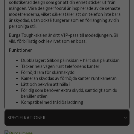
sofistikerad design som gör att din enhet sticker ut från
mängden. Våra designerfodral är inspirerade av de senaste
modetrenderna, vilket säkerställer att din telefon inte bara
är skyddad, utan också fungerar som en förlängning av din
personliga stil.
Burga Tough-skalen är ditt VIP-pass till modedjungeln. Bli
vild, förbli listig och lev livet som en boss.
Funktioner
Dubbla lager: Silikon på insidan + hårt skal på utsidan
Täcker hela vägen runt telefonens kanter
Förhöjd ram för skärmskydd
Kameran skyddas av förhöjda kanter runt kameran
Lätt och bekväm att hålla i
För dig som behöver extra skydd, samtidigt som du
behåller stilen
Kompatibel med trådlös laddning
SPECIFIKATIONER
Artikelnummer
118501