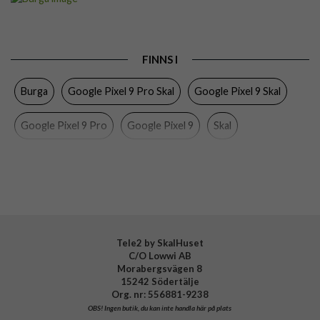
Passar till
Google Pixel 9, Google Pixel 9 Pro
Produkttyp
Skal
FINNS I
Färg
Flerfärgad
Burga
Google Pixel 9 Pro Skal
Google Pixel 9 Skal
Material
Hårdplast (PC), Mjukplast (TPU)
Varumärke
Burga
Google Pixel 9 Pro
Google Pixel 9
Skal
Tillverkarens art nr
953190
EAN
4772229531905
Tele2 by SkalHuset
C/O Lowwi AB
Morabergsvägen 8
15242 Södertälje
Org. nr: 556881-9238
OBS!
Ingen butik, du kan inte handla här på plats