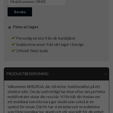
Bevaka
Finns ej i lager.
Personlig service från vår kundtjänst
Snabba leveranser från vårt lager i Sverige
Officiell Tele2-butik
PRODUKTBESKRIVNING
Välkommen till BURGA, där stil möter funktionalitet på ett
sömlöst sätt. Om du outtröttligt har letat efter det perfekta
mobilfodralet slutar din resa här. Vi förstår din önskan om
ett mobilskal som inte bara ger skydd utan också är en
symbol för mode. Därför har vi skräddarsytt en kollektion
som förkroppsligar lyx, skydd och stil, speciellt för din enhet.