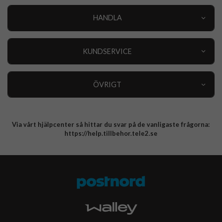
HANDLA
Outlet
Nyheter
KUNDSERVICE
Varumärken
Kundservice
Specialkategorier
90 dagars öppet köp
ÖVRIGT
Köpevillkor
Om oss
Retur
Om cookies
Via vårt hjälpcenter så hittar du svar på de vanligaste frågorna:
Integritetspolicy
https://help.tillbehor.tele2.se