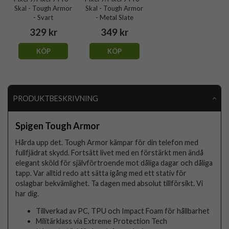
Skal - Tough Armor
Skal - Tough Armor
- Svart
- Metal Slate
329 kr
349 kr
KÖP
KÖP
PRODUKTBESKRIVNING
Spigen Tough Armor
Hårda upp det. Tough Armor kämpar för din telefon med
fullfjädrat skydd. Fortsätt livet med en förstärkt men ändå
elegant sköld för självförtroende mot dåliga dagar och dåliga
tapp. Var alltid redo att sätta igång med ett stativ för
oslagbar bekvämlighet. Ta dagen med absolut tillförsikt. Vi
har dig.
Tillverkad av PC, TPU och Impact Foam för hållbarhet
Militärklass via Extreme Protection Tech