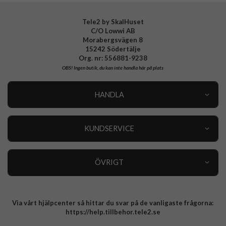
Tele2 by SkalHuset
C/O Lowwi AB
Morabergsvägen 8
15242 Södertälje
Org. nr: 556881-9238
OBS!
Ingen butik, du kan inte handla här på plats
HANDLA
Outlet
Nyheter
KUNDSERVICE
Varumärken
Kundservice
Specialkategorier
90 dagars öppet köp
ÖVRIGT
Köpevillkor
Om oss
Retur
Om cookies
Via vårt hjälpcenter så hittar du svar på de vanligaste frågorna:
Integritetspolicy
https://help.tillbehor.tele2.se