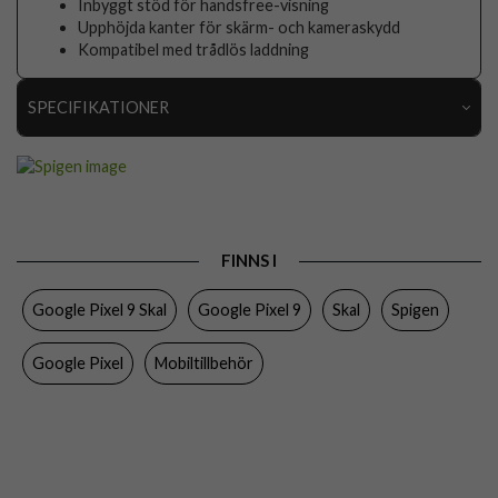
Inbyggt stöd för handsfree-visning
Upphöjda kanter för skärm- och kameraskydd
Kompatibel med trådlös laddning
SPECIFIKATIONER
Artikelnummer
102468
Passar till
Google Pixel 9, Google Pixel 9 Pro
Produkttyp
Skal
FINNS I
Egenskaper
Stativfunktion, Stöttålig, Trådlös laddning-
kompatibel
Google Pixel 9 Skal
Google Pixel 9
Skal
Spigen
Färg
Grön
Google Pixel
Mobiltillbehör
Material
Hårdplast (PC), Mjukplast (TPU)
Varumärke
Spigen
Tillverkarens art nr
ACS07694
EAN
8809971226431