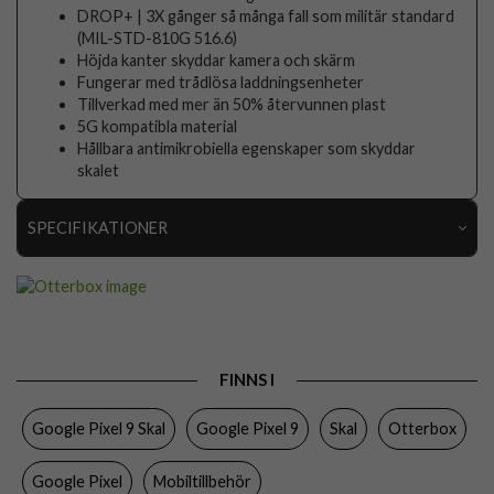
DROP+ | 3X gånger så många fall som militär standard
(MIL-STD-810G 516.6)
Höjda kanter skyddar kamera och skärm
Fungerar med trådlösa laddningsenheter
Tillverkad med mer än 50% återvunnen plast
5G kompatibla material
Hållbara antimikrobiella egenskaper som skyddar
skalet
SPECIFIKATIONER
Artikelnummer
103153
Passar till
Google Pixel 9, Google Pixel 9 Pro
Produkttyp
Skal
FINNS I
Egenskaper
Stöttålig, Trådlös laddning-kompatibel
Google Pixel 9 Skal
Google Pixel 9
Skal
Otterbox
Färg
Genomskinlig
Material
Hårdplast (PC), Mjukplast (TPU)
Google Pixel
Mobiltillbehör