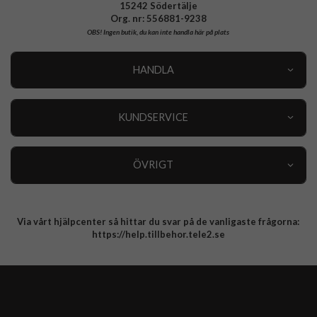
15242 Södertälje
Org. nr: 556881-9238
OBS!
Ingen butik, du kan inte handla här på plats
HANDLA
Outlet
Nyheter
KUNDSERVICE
Varumärken
Kundservice
Specialkategorier
90 dagars öppet köp
ÖVRIGT
Köpevillkor
Om oss
Retur
Om cookies
Via vårt hjälpcenter så hittar du svar på de vanligaste frågorna:
Integritetspolicy
https://help.tillbehor.tele2.se