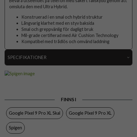
Bevara utseendet på telefon med säkert fallskydd genom att
omsluta den med Ultra Hybrid.
Konstruerad i en smal och hybrid struktur
Långvarig klarhet med en styv baksida
Smal och greppvänlig för dagligt bruk
Mil-grade certifierad med Air Cushion Technology
Kompatibel med trådlös och omvänd laddning
SPECIFIKATIONER
Artikelnummer
102456
Passar till
Google Pixel 9 Pro XL
Produkttyp
Skal
FINNS I
Egenskaper
Trådlös laddning-kompatibel
Google Pixel 9 Pro XL Skal
Google Pixel 9 Pro XL
Färg
Genomskinlig, Svart
Material
Hårdplast (PC), Mjukplast (TPU)
Spigen
Varumärke
Spigen