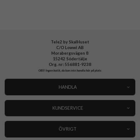
Tillverkarens art nr
ACS07724
EAN
8809971226639
Tele2 by SkalHuset
C/O Lowwi AB
Morabergsvägen 8
15242 Södertälje
Org. nr: 556881-9238
OBS!
Ingen butik, du kan inte handla här på plats
HANDLA
Outlet
Nyheter
KUNDSERVICE
Varumärken
Kundservice
Specialkategorier
90 dagars öppet köp
ÖVRIGT
Köpevillkor
Om oss