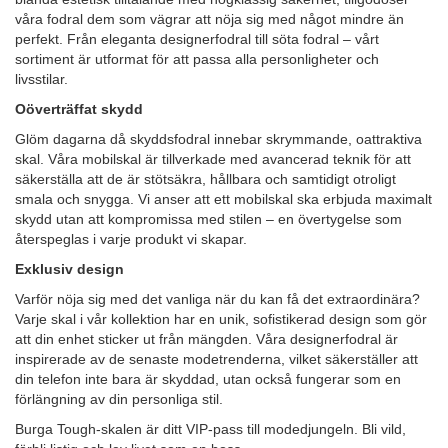
våra fodral dem som vägrar att nöja sig med något mindre än
perfekt. Från eleganta designerfodral till söta fodral – vårt
sortiment är utformat för att passa alla personligheter och
livsstilar.
Oöverträffat skydd
Glöm dagarna då skyddsfodral innebar skrymmande, oattraktiva
skal. Våra mobilskal är tillverkade med avancerad teknik för att
säkerställa att de är stötsäkra, hållbara och samtidigt otroligt
smala och snygga. Vi anser att ett mobilskal ska erbjuda maximalt
skydd utan att kompromissa med stilen – en övertygelse som
återspeglas i varje produkt vi skapar.
Exklusiv design
Varför nöja sig med det vanliga när du kan få det extraordinära?
Varje skal i vår kollektion har en unik, sofistikerad design som gör
att din enhet sticker ut från mängden. Våra designerfodral är
inspirerade av de senaste modetrenderna, vilket säkerställer att
din telefon inte bara är skyddad, utan också fungerar som en
förlängning av din personliga stil.
Burga Tough-skalen är ditt VIP-pass till modedjungeln. Bli vild,