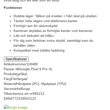
förbli listig och lev livet som en boss.
Funktioner
Dubbla lager: Silikon på insidan + hårt skal på utsidan
Täcker hela vägen runt telefonens kanter
Förhöjd ram för skärmskydd
Kameran skyddas av förhöjda kanter runt kameran
Lätt och bekväm att hålla i
För dig som behöver extra skydd, samtidigt som du
behåller stilen
Kompatibel med trådlös laddning
Specifikationer
Artikelnummer
118480
Passar till
Google Pixel 9 Pro XL
Produkttyp
Skal
Färg
Flerfärgad
Material
Hårdplast (PC), Mjukplast (TPU)
Varumärke
Burga
Tillverkarens art nr
955212
EAN
4772229552122