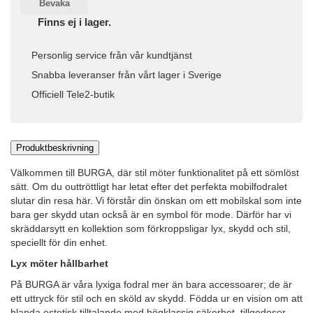
Bevaka
Finns ej i lager.
Personlig service från vår kundtjänst
Snabba leveranser från vårt lager i Sverige
Officiell Tele2-butik
Produktbeskrivning
Välkommen till BURGA, där stil möter funktionalitet på ett sömlöst
sätt. Om du outtröttligt har letat efter det perfekta mobilfodralet
slutar din resa här. Vi förstår din önskan om ett mobilskal som inte
bara ger skydd utan också är en symbol för mode. Därför har vi
skräddarsytt en kollektion som förkroppsligar lyx, skydd och stil,
speciellt för din enhet.
Lyx möter hållbarhet
På BURGA är våra lyxiga fodral mer än bara accessoarer; de är
ett uttryck för stil och en sköld av skydd. Födda ur en vision om att
blanda estetisk tilltalande med högklassig säkerhet, tillgodoser