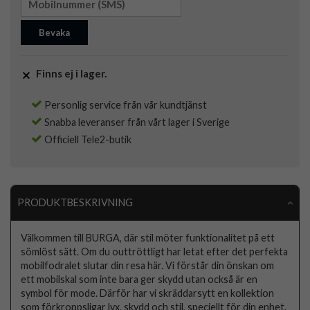
Bevaka
Finns ej i lager.
Personlig service från vår kundtjänst
Snabba leveranser från vårt lager i Sverige
Officiell Tele2-butik
PRODUKTBESKRIVNING
Välkommen till BURGA, där stil möter funktionalitet på ett
sömlöst sätt. Om du outtröttligt har letat efter det perfekta
mobilfodralet slutar din resa här. Vi förstår din önskan om
ett mobilskal som inte bara ger skydd utan också är en
symbol för mode. Därför har vi skräddarsytt en kollektion
som förkroppsligar lyx, skydd och stil, speciellt för din enhet.