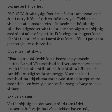
Lyx möter hållbarhet
På BURGA är våra lyxiga fodral mer än bara accessoarer; de
är ett uttryck för stil och en sköld av skydd. Födda ur en
vision om att blanda estetisk tilltalande med högklassig
säkerhet, tillgodoser våra fodral dem som vägrar att nöja sig
med något mindre än perfekt. Från eleganta designerfodral
till söta fodral – vårt sortiment är utformat för att passa alla
personligheter och livsstilar.
Oöverträffat skydd
Glöm dagarna då skyddsfodral innebar skrymmande,
oattraktiva skal. Våra mobilskal är tillverkade med avancerad
teknik för att säkerställa att de är stötsäkra, hållbara och
samtidigt otroligt smala och snygga. Vi anser att ett
mobilskal ska erbjuda maximalt skydd utan att kompromissa
med stilen – en övertygelse som återspeglas i varje produkt
vi skapar.
Exklusiv design
Varför nöja sig med det vanliga när du kan få det
extraordinära? Varje skal i vår kollektion har en unik,