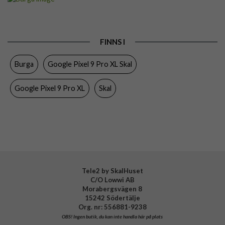
Passar till
Google Pixel 9 Pro XL
Produkttyp
Skal
FINNS I
Färg
Flerfärgad
Burga
Google Pixel 9 Pro XL Skal
Material
Hårdplast (PC), Mjukplast (TPU)
Varumärke
Burga
Google Pixel 9 Pro XL
Skal
Tillverkarens art nr
954123
EAN
4772229541232
Tele2 by SkalHuset
C/O Lowwi AB
Morabergsvägen 8
15242 Södertälje
Org. nr: 556881-9238
OBS!
Ingen butik, du kan inte handla här på plats