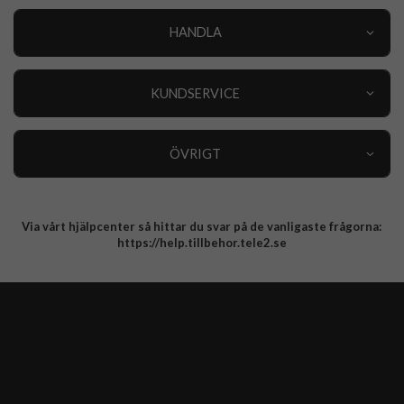
HANDLA
Outlet
Nyheter
KUNDSERVICE
Varumärken
Kundservice
Specialkategorier
90 dagars öppet köp
ÖVRIGT
Köpevillkor
Om oss
Retur
Om cookies
Via vårt hjälpcenter så hittar du svar på de vanligaste frågorna:
Integritetspolicy
https://help.tillbehor.tele2.se