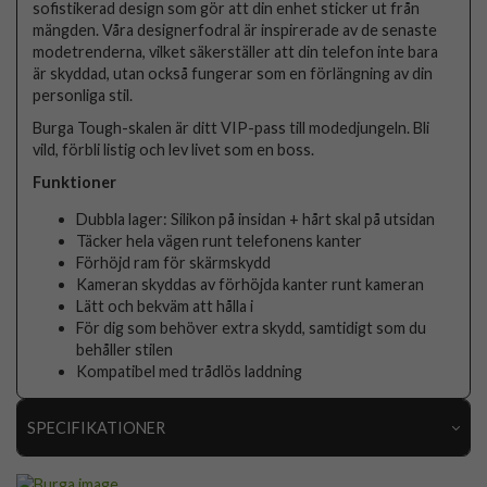
sofistikerad design som gör att din enhet sticker ut från
mängden. Våra designerfodral är inspirerade av de senaste
modetrenderna, vilket säkerställer att din telefon inte bara
är skyddad, utan också fungerar som en förlängning av din
personliga stil.
Burga Tough-skalen är ditt VIP-pass till modedjungeln. Bli
vild, förbli listig och lev livet som en boss.
Funktioner
Dubbla lager: Silikon på insidan + hårt skal på utsidan
Täcker hela vägen runt telefonens kanter
Förhöjd ram för skärmskydd
Kameran skyddas av förhöjda kanter runt kameran
Lätt och bekväm att hålla i
För dig som behöver extra skydd, samtidigt som du
behåller stilen
Kompatibel med trådlös laddning
SPECIFIKATIONER
Artikelnummer
118474