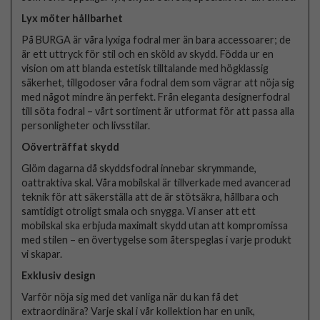
Lyx möter hållbarhet
På BURGA är våra lyxiga fodral mer än bara accessoarer; de
är ett uttryck för stil och en sköld av skydd. Födda ur en
vision om att blanda estetisk tilltalande med högklassig
säkerhet, tillgodoser våra fodral dem som vägrar att nöja sig
med något mindre än perfekt. Från eleganta designerfodral
till söta fodral – vårt sortiment är utformat för att passa alla
personligheter och livsstilar.
Oöverträffat skydd
Glöm dagarna då skyddsfodral innebar skrymmande,
oattraktiva skal. Våra mobilskal är tillverkade med avancerad
teknik för att säkerställa att de är stötsäkra, hållbara och
samtidigt otroligt smala och snygga. Vi anser att ett
mobilskal ska erbjuda maximalt skydd utan att kompromissa
med stilen – en övertygelse som återspeglas i varje produkt
vi skapar.
Exklusiv design
Varför nöja sig med det vanliga när du kan få det
extraordinära? Varje skal i vår kollektion har en unik,