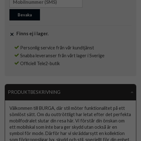
Bevaka
Finns ej i lager.
Personlig service från vår kundtjänst
Snabba leveranser från vårt lager i Sverige
Officiell Tele2-butik
PRODUKTBESKRIVNING
Välkommen till BURGA, där stil möter funktionalitet på ett
sömlöst sätt. Om du outtröttligt har letat efter det perfekta
mobilfodralet slutar din resa här. Vi förstår din önskan om
ett mobilskal som inte bara ger skydd utan också är en
symbol för mode. Därför har vi skräddarsytt en kollektion
som förkroppsligar lyx, skydd och stil, speciellt för din enhet.