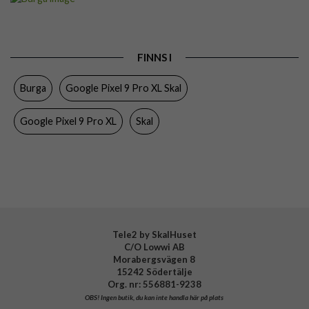
Passar till
Google Pixel 9 Pro XL
Produkttyp
Skal
FINNS I
Färg
Flerfärgad
Burga
Google Pixel 9 Pro XL Skal
Material
Hårdplast (PC), Mjukplast (TPU)
Varumärke
Burga
Google Pixel 9 Pro XL
Skal
Tillverkarens art nr
954411
EAN
4772229544110
Tele2 by SkalHuset
C/O Lowwi AB
Morabergsvägen 8
15242 Södertälje
Org. nr: 556881-9238
OBS!
Ingen butik, du kan inte handla här på plats