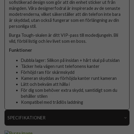
sofistikerad design som gör att din enhet sticker ut från
mängden. Våra designerfodral är inspirerade av de senaste
modetrenderna, vilket säkerställer att din telefon inte bara
är skyddad, utan också fungerar som en förlängning av din
personliga stil.
Burga Tough-skalen är ditt VIP-pass till modedjungeln. Bli
vild, förbli listig och lev livet som en boss.
Funktioner
Dubbla lager: Silikon på insidan + hårt skal på utsidan
Täcker hela vägen runt telefonens kanter
Förhöjd ram för skärmskydd
Kameran skyddas av förhöjda kanter runt kameran
Lätt och bekväm att hålla i
För dig som behöver extra skydd, samtidigt som du
behåller stilen
Kompatibel med trådlös laddning
SPECIFIKATIONER
Artikelnummer
118483