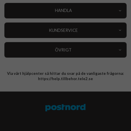
HANDLA
Outlet
Nyheter
KUNDSERVICE
Varumärken
Kundservice
Specialkategorier
90 dagars öppet köp
ÖVRIGT
Köpevillkor
Om oss
Retur
Om cookies
Via vårt hjälpcenter så hittar du svar på de vanligaste frågorna:
Integritetspolicy
https://help.tillbehor.tele2.se