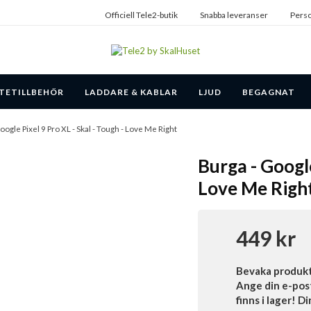
Officiell Tele2-butik
Snabba leveranser
Perso
TETILLBEHÖR
LADDARE & KABLAR
LJUD
BEGAGNAT
oogle Pixel 9 Pro XL - Skal - Tough - Love Me Right
Burga - Google
Love Me Righ
449 kr
Bevaka produk
Ange din e-pos
finns i lager! D