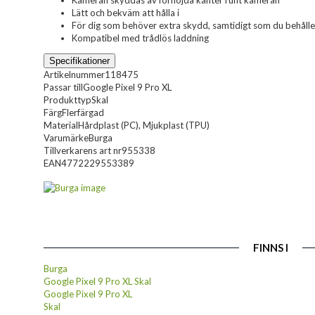
Kameran skyddas av förhöjda kanter runt kameran
Lätt och bekväm att hålla i
För dig som behöver extra skydd, samtidigt som du behåller
Kompatibel med trådlös laddning
Specifikationer
Artikelnummer
118475
Passar till
Google Pixel 9 Pro XL
Produkttyp
Skal
Färg
Flerfärgad
Material
Hårdplast (PC), Mjukplast (TPU)
Varumärke
Burga
Tillverkarens art nr
955338
EAN
4772229553389
FINNS I
Burga
Google Pixel 9 Pro XL Skal
Google Pixel 9 Pro XL
Skal