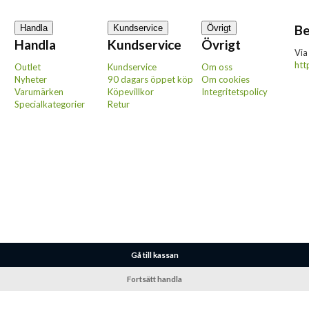
Be
Handla
Kundservice
Övrigt
Handla
Kundservice
Övrigt
Via
htt
Outlet
Kundservice
Om oss
Nyheter
90 dagars öppet köp
Om cookies
Varumärken
Köpevillkor
Integritetspolicy
Specialkategorier
Retur
Gå till kassan
Fortsätt handla