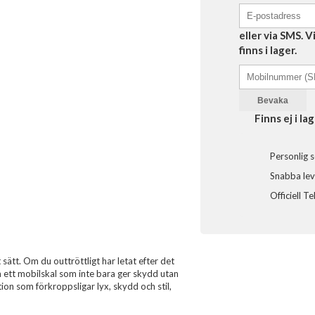
eller via SMS. 
finns i lager.
Bevaka
Finns ej i lag
Personlig s
Snabba leve
Officiell T
sätt. Om du outtröttligt har letat efter det
om ett mobilskal som inte bara ger skydd utan
ion som förkroppsligar lyx, skydd och stil,