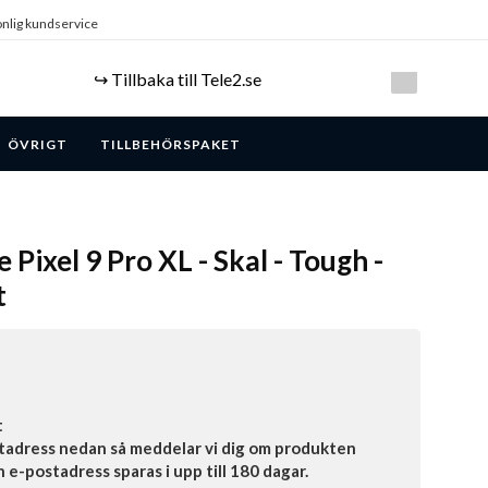
nlig kundservice
↪️ Tillbaka till Tele2.se
ÖVRIGT
TILLBEHÖRSPAKET
 Pixel 9 Pro XL - Skal - Tough -
t
t
tadress nedan så meddelar vi dig om produkten
in e-postadress sparas i upp till 180 dagar.