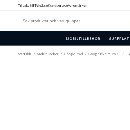
Tillbaka till Tele2.se
Kundservice
Varumärken
MOBILTILLBEHÖR
SURFPLAT
Startsida
/
Mobiltillbehör
/
Google Pixel
/
Google Pixel 9 Pro XL
/
- G