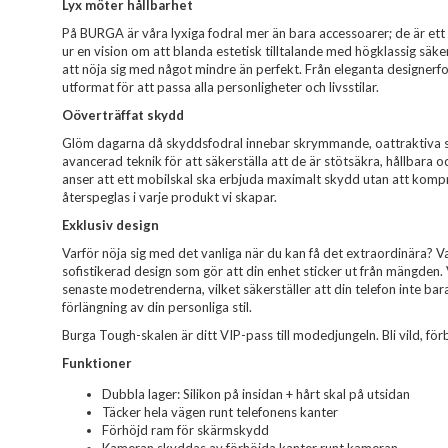
Lyx möter hållbarhet
På BURGA är våra lyxiga fodral mer än bara accessoarer; de är ett 
ur en vision om att blanda estetisk tilltalande med högklassig säk
att nöja sig med något mindre än perfekt. Från eleganta designerfodr
utformat för att passa alla personligheter och livsstilar.
Oöverträffat skydd
Glöm dagarna då skyddsfodral innebar skrymmande, oattraktiva sk
avancerad teknik för att säkerställa att de är stötsäkra, hållbara o
anser att ett mobilskal ska erbjuda maximalt skydd utan att komp
återspeglas i varje produkt vi skapar.
Exklusiv design
Varför nöja sig med det vanliga när du kan få det extraordinära? Var
sofistikerad design som gör att din enhet sticker ut från mängden.
senaste modetrenderna, vilket säkerställer att din telefon inte ba
förlängning av din personliga stil.
Burga Tough-skalen är ditt VIP-pass till modedjungeln. Bli vild, förbl
Funktioner
Dubbla lager: Silikon på insidan + hårt skal på utsidan
Täcker hela vägen runt telefonens kanter
Förhöjd ram för skärmskydd