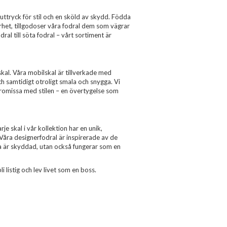
uttryck för stil och en sköld av skydd. Födda
erhet, tillgodoser våra fodral dem som vägrar
al till söta fodral – vårt sortiment är
al. Våra mobilskal är tillverkade med
ch samtidigt otroligt smala och snygga. Vi
romissa med stilen – en övertygelse som
je skal i vår kollektion har en unik,
 Våra designerfodral är inspirerade av de
ra är skyddad, utan också fungerar som en
i listig och lev livet som en boss.