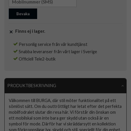
Bevaka
Finns ej i lager.
Personlig service från vår kundtjänst
Snabba leveranser från vårt lager i Sverige
Officiell Tele2-butik
PRODUKTBESKRIVNING
Välkommen till BURGA, där stil möter funktionalitet på ett
sömlöst sätt. Om du outtröttligt har letat efter det perfekta
mobilfodralet slutar din resa här. Vi förstår din önskan om
ett mobilskal som inte bara ger skydd utan också är en
symbol för mode. Därför har vi skräddarsytt en kollektion
som förkroppsligar lyx, skydd och stil, speciellt för din enhet.