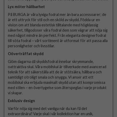
Lyx möter hållbarhet
På BURGA är våra lyxiga fodral mer än bara accessoarer; de
är ett uttryck för stil och en sköld av skydd. Födda ur en
vision om att blanda estetisk tilltalande med högklassig
säkerhet, tillgodoser våra fodral dem som vägrar att nöja sig
med något mindre än perfekt. Från eleganta designerfodral
till söta fodral – vårt sortiment är utformat för att passa alla
personligheter och livsstilar.
Oöverträffat skydd
Glöm dagarna då skyddsfodral innebar skrymmande,
oattraktiva skal. Våra mobilskal är tillverkade med avancerad
teknik för att säkerställa att de är stötsäkra, hållbara och
samtidigt otroligt smala och snygga. Vi anser att ett
mobilskal ska erbjuda maximalt skydd utan att kompromissa
med stilen – en övertygelse som återspeglas i varje produkt
vi skapar.
Exklusiv design
Varför nöja sig med det vanliga när du kan få det
extraordinära? Varje skal i vår kollektion har en unik,