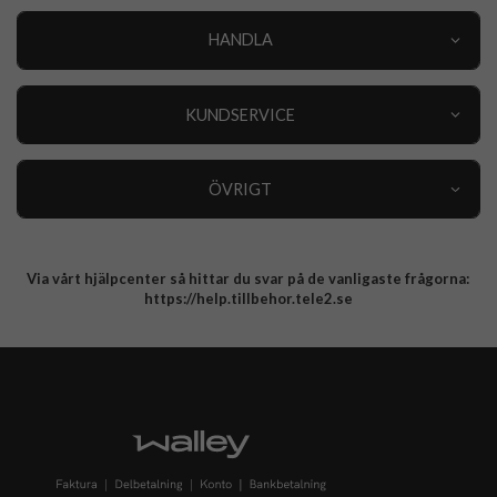
HANDLA
Outlet
Nyheter
KUNDSERVICE
Varumärken
Kundservice
Specialkategorier
90 dagars öppet köp
ÖVRIGT
Köpevillkor
Om oss
Retur
Om cookies
Via vårt hjälpcenter så hittar du svar på de vanligaste frågorna:
Integritetspolicy
https://help.tillbehor.tele2.se