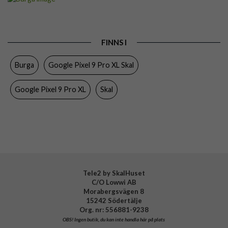
Passar till
Google Pixel 9 Pro XL
Produkttyp
Skal
FINNS I
Färg
Flerfärgad
Burga
Google Pixel 9 Pro XL Skal
Material
Hårdplast (PC), Mjukplast (TPU)
Varumärke
Burga
Google Pixel 9 Pro XL
Skal
Tillverkarens art nr
953673
EAN
4772229536733
Tele2 by SkalHuset
C/O Lowwi AB
Morabergsvägen 8
15242 Södertälje
Org. nr: 556881-9238
OBS!
Ingen butik, du kan inte handla här på plats