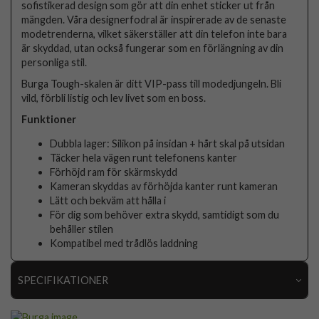
sofistikerad design som gör att din enhet sticker ut från
mängden. Våra designerfodral är inspirerade av de senaste
modetrenderna, vilket säkerställer att din telefon inte bara
är skyddad, utan också fungerar som en förlängning av din
personliga stil.
Burga Tough-skalen är ditt VIP-pass till modedjungeln. Bli
vild, förbli listig och lev livet som en boss.
Funktioner
Dubbla lager: Silikon på insidan + hårt skal på utsidan
Täcker hela vägen runt telefonens kanter
Förhöjd ram för skärmskydd
Kameran skyddas av förhöjda kanter runt kameran
Lätt och bekväm att hålla i
För dig som behöver extra skydd, samtidigt som du
behåller stilen
Kompatibel med trådlös laddning
SPECIFIKATIONER
Artikelnummer
118468