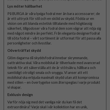
Lyx möter hållbarhet
På BURGA är våra lyxiga fodral mer än bara accessoarer; de
är ett uttryck för stil och en sköld av skydd. Födda ur en
vision om att blanda estetisk tilltalande med högklassig
säkerhet, tillgodoser våra fodral dem som vägrar att nöja sig
med något mindre än perfekt. Från eleganta designerfodral
till söta fodral – vårt sortiment är utformat för att passa alla
personligheter och livsstilar.
Oöverträffat skydd
Glöm dagarna då skyddsfodral innebar skrymmande,
oattraktiva skal. Våra mobilskal är tillverkade med avancerad
teknik för att säkerställa att de är stötsäkra, hållbara och
samtidigt otroligt smala och snygga. Vi anser att ett
mobilskal ska erbjuda maximalt skydd utan att kompromissa
med stilen – en övertygelse som återspeglas i varje produkt
vi skapar.
Exklusiv design
Varför nöja sig med det vanliga när du kan få det
extraordinära? Varje skal i vår kollektion har en unik,