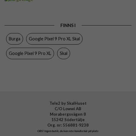
Passar till
Google Pixel 9 Pro XL
Produkttyp
Skal
FINNS I
Färg
Flerfärgad
Burga
Google Pixel 9 Pro XL Skal
Material
Hårdplast (PC), Mjukplast (TPU)
Varumärke
Burga
Google Pixel 9 Pro XL
Skal
Tillverkarens art nr
953259
EAN
4772229532599
Tele2 by SkalHuset
C/O Lowwi AB
Morabergsvägen 8
15242 Södertälje
Org. nr: 556881-9238
OBS!
Ingen butik, du kan inte handla här på plats