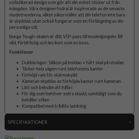
sofistikerad design som gör att din enhet sticker ut från
mängden. Våra designerfodral är inspirerade av de senaste
modetrenderna, vilket säkerställer att din telefon inte bara
är skyddad, utan också fungerar som en förlängning av din
personliga stil.
Burga Tough-skalen är ditt VIP-pass till modedjungeln. Bli
vild, förbli listig och lev livet som en boss.
Funktioner
Dubbla lager: Silikon på insidan + hårt skal på utsidan
Täcker hela vägen runt telefonens kanter
Förhöjd ram för skärmskydd
Kameran skyddas av förhöjda kanter runt kameran
Lätt och bekväm att hålla i
För dig som behöver extra skydd, samtidigt som du
behåller stilen
Kompatibel med trådlös laddning
SPECIFIKATIONER
Artikelnummer
118461