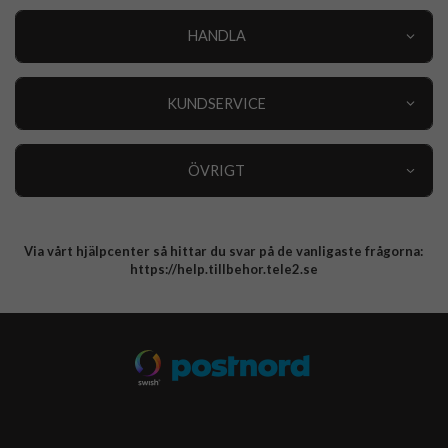
HANDLA
Outlet
Nyheter
KUNDSERVICE
Varumärken
Kundservice
Specialkategorier
90 dagars öppet köp
ÖVRIGT
Köpevillkor
Om oss
Retur
Om cookies
Via vårt hjälpcenter så hittar du svar på de vanligaste frågorna:
Integritetspolicy
https://help.tillbehor.tele2.se