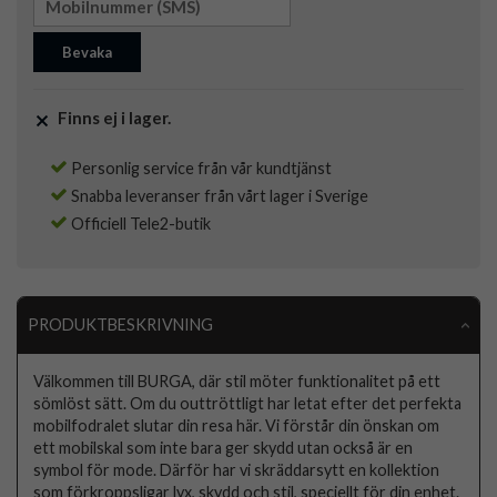
Bevaka
Finns ej i lager.
Personlig service från vår kundtjänst
Snabba leveranser från vårt lager i Sverige
Officiell Tele2-butik
PRODUKTBESKRIVNING
Välkommen till BURGA, där stil möter funktionalitet på ett
sömlöst sätt. Om du outtröttligt har letat efter det perfekta
mobilfodralet slutar din resa här. Vi förstår din önskan om
ett mobilskal som inte bara ger skydd utan också är en
symbol för mode. Därför har vi skräddarsytt en kollektion
som förkroppsligar lyx, skydd och stil, speciellt för din enhet.