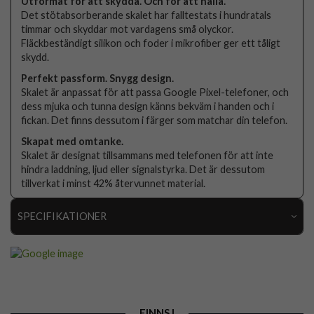
Utformat för att skydda. Och för att hålla.
Det stötabsorberande skalet har falltestats i hundratals
timmar och skyddar mot vardagens små olyckor.
Fläckbeständigt silikon och foder i mikrofiber ger ett tåligt
skydd.
Perfekt passform. Snygg design.
Skalet är anpassat för att passa Google Pixel-telefoner, och
dess mjuka och tunna design känns bekväm i handen och i
fickan. Det finns dessutom i färger som matchar din telefon.
Skapat med omtanke.
Skalet är designat tillsammans med telefonen för att inte
hindra laddning, ljud eller signalstyrka. Det är dessutom
tillverkat i minst 42% återvunnet material.
SPECIFIKATIONER
Artikelnummer
103136
Passar till
Google Pixel 9 Pro XL
Produkttyp
Skal
FINNS I