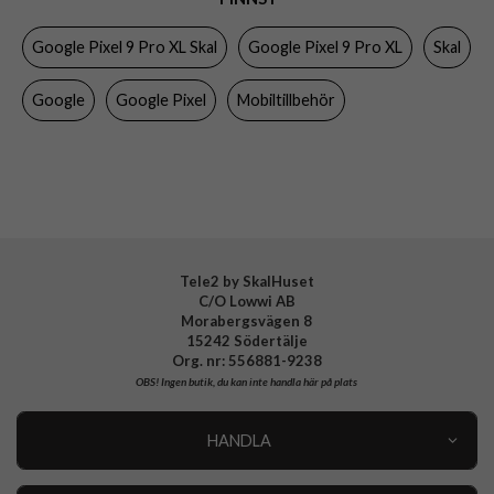
Egenskaper
Trådlös laddning-kompatibel
Google Pixel 9 Pro XL Skal
Google Pixel 9 Pro XL
Skal
Färg
Svart
Material
Hårdplast (PC), Silikon
Google
Google Pixel
Mobiltillbehör
Varumärke
Google
Tillverkarens art nr
GA05656-WW
EAN
840353905610
Tele2 by SkalHuset
C/O Lowwi AB
Morabergsvägen 8
15242 Södertälje
Org. nr: 556881-9238
OBS!
Ingen butik, du kan inte handla här på plats
HANDLA
Outlet