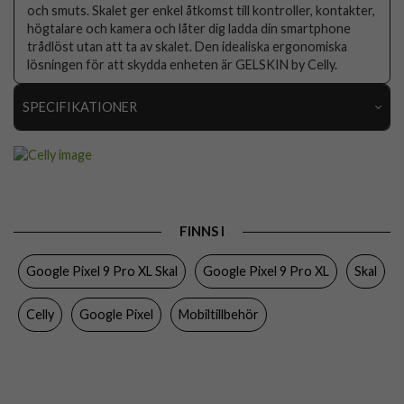
och smuts. Skalet ger enkel åtkomst till kontroller, kontakter,
högtalare och kamera och låter dig ladda din smartphone
trådlöst utan att ta av skalet. Den idealiska ergonomiska
lösningen för att skydda enheten är GELSKIN by Celly.
SPECIFIKATIONER
Artikelnummer
103132
Passar till
Google Pixel 9 Pro XL
Produkttyp
Skal
FINNS I
Egenskaper
Trådlös laddning-kompatibel
Google Pixel 9 Pro XL Skal
Google Pixel 9 Pro XL
Skal
Färg
Genomskinlig
Material
Mjukplast (TPU)
Celly
Google Pixel
Mobiltillbehör
Varumärke
Celly
Tillverkarens art nr
GELSKIN1085
EAN
8021735212485