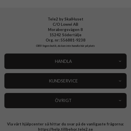
Tele2 by SkalHuset
C/O Lowwi AB
Morabergsvägen 8
15242 Södertälje
Org. nr: 556881-9238
OBS!
Ingen butik, du kan inte handla här på plats
HANDLA
Outlet
Nyheter
KUNDSERVICE
Varumärken
Kundservice
Specialkategorier
90 dagars öppet köp
ÖVRIGT
Köpevillkor
Om oss
Retur
Om cookies
Via vårt hjälpcenter så hittar du svar på de vanligaste frågorna:
Integritetspolicy
https://help.tillbehor.tele2.se