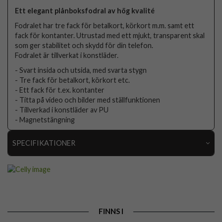
Ett elegant plånboksfodral av hög kvalité
Fodralet har tre fack för betalkort, körkort m.m. samt ett
fack för kontanter. Utrustad med ett mjukt, transparent skal
som ger stabilitet och skydd för din telefon.
Fodralet är tillverkat i konstläder.
- Svart insida och utsida, med svarta stygn
- Tre fack för betalkort, körkort etc.
- Ett fack för t.ex. kontanter
- Titta på video och bilder med ställfunktionen
- Tillverkad i konstläder av PU
- Magnetstängning
SPECIFIKATIONER
Artikelnummer
103134
Passar till
Google Pixel 9 Pro XL
Produkttyp
Fodral
FINNS I
Egenskaper
Kortfack, Stativfunktion