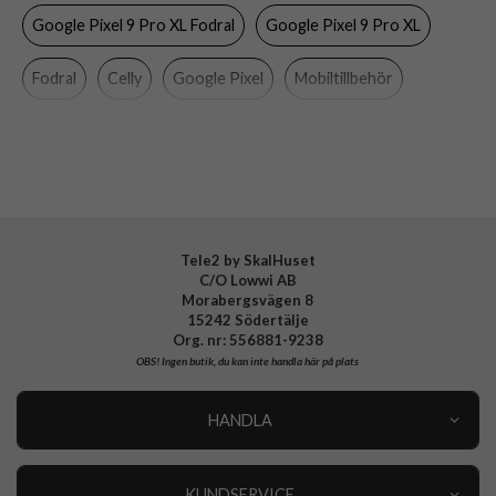
Google Pixel 9 Pro XL Fodral
Google Pixel 9 Pro XL
Färg
Svart
Material
Konstläder, Mjukplast (TPU)
Fodral
Celly
Google Pixel
Mobiltillbehör
Varumärke
Celly
Tillverkarens art nr
WALLY1085
EAN
8021735212522
Tele2 by SkalHuset
C/O Lowwi AB
Morabergsvägen 8
15242 Södertälje
Org. nr: 556881-9238
OBS!
Ingen butik, du kan inte handla här på plats
HANDLA
Outlet
Nyheter
KUNDSERVICE