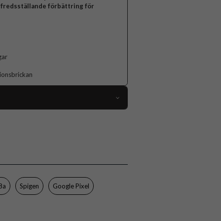
lfredsställande förbättring för
gar
tionsbrickan
100443
Google Pixel 8a
Kameraskydd
Monteringsram
Genomskinlig
8a
Spigen
Google Pixel
Härdat glas
Spigen