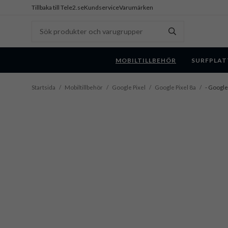
Tillbaka till Tele2.se
Kundservice
Varumärken
MOBILTILLBEHÖR
SURFPLAT
Startsida
/
Mobiltillbehör
/
Google Pixel
/
Google Pixel 8a
/
- Google