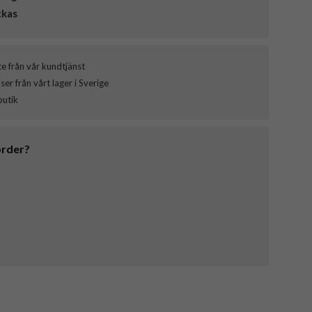
ckas
ce från vår kundtjänst
er från vårt lager i Sverige
butik
order?