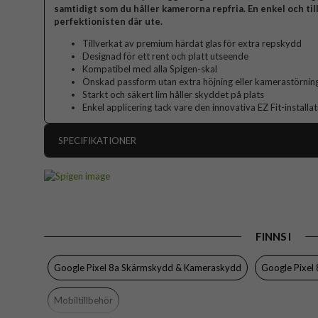
samtidigt som du håller kamerorna repfria. En enkel och til
perfektionisten där ute.
Tillverkat av premium härdat glas för extra repskydd
Designad för ett rent och platt utseende
Kompatibel med alla Spigen-skal
Önskad passform utan extra höjning eller kamerastörnin
Starkt och säkert lim håller skyddet på plats
Enkel applicering tack vare den innovativa EZ Fit-installa
SPECIFIKATIONER
Artikelnummer
Passar till
Produkttyp
FINNS I
Egenskaper
Färg
Google Pixel 8a Skärmskydd & Kameraskydd
Google Pixel 
Material
Mobiltillbehör
Varumärke