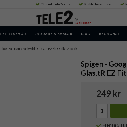
Officiell Tele2-butik
Snabba leveranser
P
TETILLBEHÖR
LADDARE & KABLAR
LJUD
BEGAGNAT
 Pixel 8a - Kameraskydd - Glas.tR EZ Fit Optik - 2-pack
Spigen - Goog
Glas.tR EZ Fit
249 kr
Fler än 5 st. 