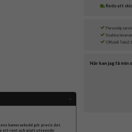
Redo att ski
Personlig servi
Snabba leverans
Officiell Tele2-
När kan jag få min 
igens kameraskydd gör precis det.
e ett rent och platt utseende