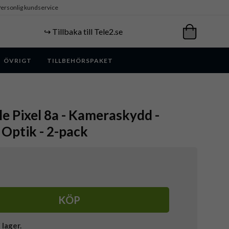
ersonlig kundservice
↪️ Tillbaka till Tele2.se
ÖVRIGT
TILLBEHÖRSPAKET
le Pixel 8a - Kameraskydd -
 Optik - 2-pack
KÖP
i lager.