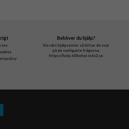
rigt
Behöver du hjälp?
 oss
Via vårt hjälpcenter så hittar du svar
på de vanligaste frågorna:
ookies
https://help.tillbehor.tele2.se
tetspolicy