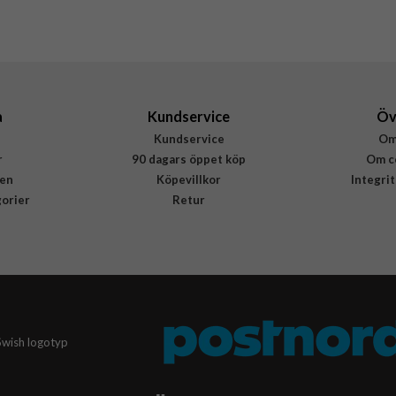
AGL07465
8809971223782
a
Kundservice
Öv
Kundservice
Om
r
90 dagars öppet köp
Om c
en
Köpevillkor
Integri
gorier
Retur