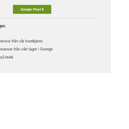
Google Pixel 8
ger.
ervice från vår kundtjänst
ranser från vårt lager i Sverige
le2-butik