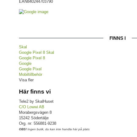
EAN
840244703790
FINNS I
Skal
Google Pixel 8 Skal
Google Pixel 8
Google
Google Pixel
Mobiltillbehör
Visa fler
Här finns vi
Tele2 by SkalHuset
C/O Lowwi AB
Morabergsvägen 8
15242 Södertälje
Org. nr: 556881-9238
OBS!
Ingen butik, du kan inte handla här på plats