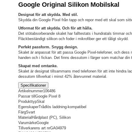
Google Original Silikon Mobilskal
Designat för att skydda. Med stil.
Skydda din Google Pixel från tapp och repor med ett skal som sitte
Utformat för att skydda. Och för att hålla.
Det stötabsorberande skalet har falltestats i hundratals timmar o
Fläckbeständigt silikon och foder i mikrofiber ger ett tåligt skydd.
Perfekt passform. Snygg design.
Skalet är anpassat för att passa Google Pixel-telefoner, och des
handen och i fickan. Det finns dessutom i färger som matchar din t
Skapat med omtanke.
Skalet är designat tillsammans med telefonen för att inte hindra ladd
dessutom tillverkat i minst 42% återvunnet material.
Specifikationer
Artikelnummer
106486
Passar till
Google Pixel 8
Produkttyp
Skal
Egenskaper
Trådlös laddning-kompatibel
Färg
Svart
Material
Hårdplast (PC), Silikon
Varumärke
Google
Tillverkarens art nr
GA04979