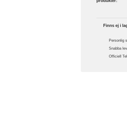
produkter:
Finns ej i la
Personlig s
Snabba leve
Officiell Te