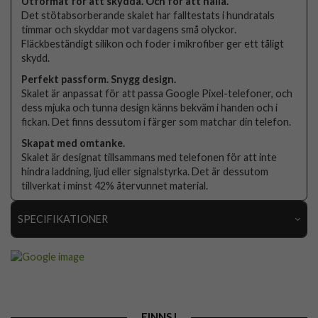
Utformat för att skydda. Och för att hålla.
Det stötabsorberande skalet har falltestats i hundratals
timmar och skyddar mot vardagens små olyckor.
Fläckbeständigt silikon och foder i mikrofiber ger ett tåligt
skydd.
Perfekt passform. Snygg design.
Skalet är anpassat för att passa Google Pixel-telefoner, och
dess mjuka och tunna design känns bekväm i handen och i
fickan. Det finns dessutom i färger som matchar din telefon.
Skapat med omtanke.
Skalet är designat tillsammans med telefonen för att inte
hindra laddning, ljud eller signalstyrka. Det är dessutom
tillverkat i minst 42% återvunnet material.
SPECIFIKATIONER
Artikelnummer
106485
Passar till
Google Pixel 8 Pro
Produkttyp
Skal
FINNS I