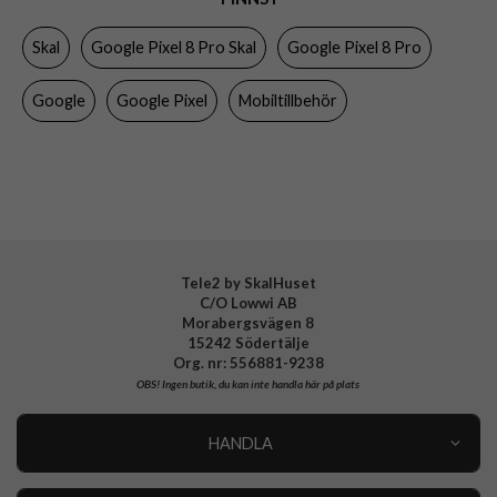
Egenskaper
Trådlös laddning-kompatibel
Skal
Google Pixel 8 Pro Skal
Google Pixel 8 Pro
Färg
Blå
Material
Hårdplast (PC), Silikon
Google
Google Pixel
Mobiltillbehör
Varumärke
Google
Tillverkarens art nr
GA04976
EAN
840244703769
Tele2 by SkalHuset
C/O Lowwi AB
Morabergsvägen 8
15242 Södertälje
Org. nr: 556881-9238
OBS!
Ingen butik, du kan inte handla här på plats
HANDLA
Outlet