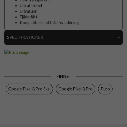
Ultraflexibel
Ultratunn
Fjäderlätt
Kompatibel med trådlös laddning
SPECIFIKATIONER
Artikelnummer
92653
Passar till
Google Pixel 8 Pro
Produkttyp
Skal
FINNS I
Egenskaper
Trådlös laddning-kompatibel
Google Pixel 8 Pro Skal
Google Pixel 8 Pro
Puro
Färg
Genomskinlig
Material
Mjukplast (TPU)
Varumärke
Puro
Tillverkarens art nr
PUGP8P03NUDETR