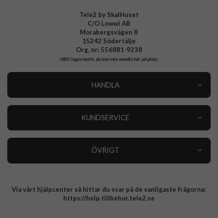
EAN
8018417463426
Tele2 by SkalHuset
C/O Lowwi AB
Morabergsvägen 8
15242 Södertälje
Org. nr: 556881-9238
OBS!
Ingen butik, du kan inte handla här på plats
HANDLA
Outlet
Nyheter
KUNDSERVICE
Varumärken
Kundservice
Specialkategorier
90 dagars öppet köp
ÖVRIGT
Köpevillkor
Om oss
Retur
Om cookies
Via vårt hjälpcenter så hittar du svar på de vanligaste frågorna:
Integritetspolicy
https://help.tillbehor.tele2.se