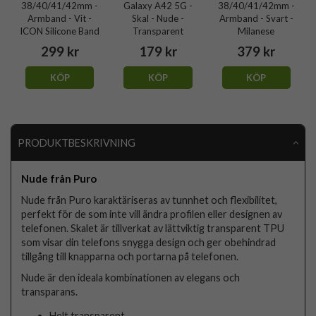
38/40/41/42mm -
Galaxy A42 5G -
38/40/41/42mm -
Armband - Vit -
Skal - Nude -
Armband - Svart -
ICON Silicone Band
Transparent
Milanese
299 kr
179 kr
379 kr
KÖP
KÖP
KÖP
PRODUKTBESKRIVNING
Nude från Puro
Nude från Puro karaktäriseras av tunnhet och flexibilitet,
perfekt för de som inte vill ändra profilen eller designen av
telefonen. Skalet är tillverkat av lättviktig transparent TPU
som visar din telefons snygga design och ger obehindrad
tillgång till knapparna och portarna på telefonen.
Nude är den ideala kombinationen av elegans och
transparans.
Helt transparent