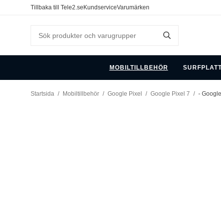
Tillbaka till Tele2.se
Kundservice
Varumärken
MOBILTILLBEHÖR
SURFPLAT
Startsida
/
Mobiltillbehör
/
Google Pixel
/
Google Pixel 7
/
- Google