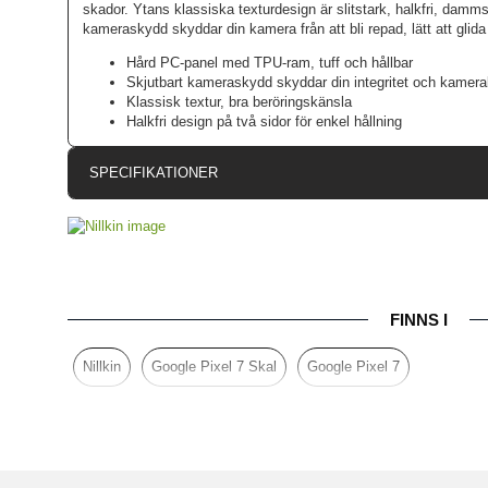
skador. Ytans klassiska texturdesign är slitstark, halkfri, damms
kameraskydd skyddar din kamera från att bli repad, lätt att glida 
Hård PC-panel med TPU-ram, tuff och hållbar
Skjutbart kameraskydd skyddar din integritet och kameral
Klassisk textur, bra beröringskänsla
Halkfri design på två sidor för enkel hållning
SPECIFIKATIONER
Artikelnummer
Passar till
Produkttyp
FINNS I
Egenskaper
K
Färg
Nillkin
Google Pixel 7 Skal
Google Pixel 7
Material
Varumärke
EAN