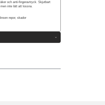
äker och anti-fingeravtryck. Skjutbart
men inte lätt att lossna.
insen repor, skador
81139
Google Pixel 7
Skal
ameraskydd, Trådlös laddning-kompatibel
Svart
Hårdplast (PC), Mjukplast (TPU)
Nillkin
6902048255210