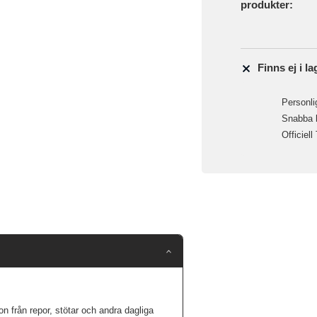
produkter:
Finns ej i la
Personlig
Snabba le
Officiell
n från repor, stötar och andra dagliga