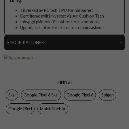
har dig.
Tillverkad av PC och TPU för hållbarhet
Certifierad militärkvalitet via Air Cushion Tech
Inbyggd plånbok för två kort och kontanter
Upphöjda kanter för skärm- och kameraskydd
SPECIFIKATIONER
Artikelnummer
75128
Passar till
Google Pixel 6
Produkttyp
Skal
FINNS I
Egenskaper
Kortfack
Skal
Google Pixel 6 Skal
Google Pixel 6
Spigen
Färg
Roseguld
Material
Hårdplast (PC), Mjukplast (TPU)
Google Pixel
Mobiltillbehör
Varumärke
Spigen
Tillverkarens art nr
ACS03441