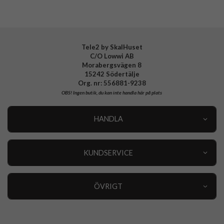
EAN
8809811851731
Tele2 by SkalHuset
C/O Lowwi AB
Morabergsvägen 8
15242 Södertälje
Org. nr: 556881-9238
OBS!
Ingen butik, du kan inte handla här på plats
HANDLA
Outlet
Nyheter
KUNDSERVICE
Varumärken
Kundservice
Specialkategorier
90 dagars öppet köp
ÖVRIGT
Köpevillkor
Om oss
Retur
Om cookies