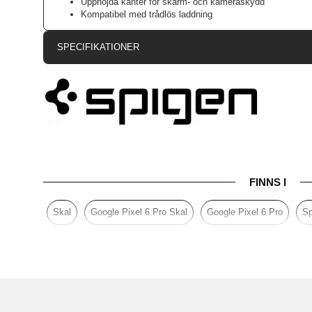
Upphöjda kanter för skärm- och kameraskydd
Kompatibel med trådlös laddning
SPECIFIKATIONER
Artikelnummer
Passar till
Produkttyp
Egenskaper
Färg
FINNS I
Material
Varumärke
Skal
Google Pixel 6 Pro Skal
Google Pixel 6 Pro
Sp
Tillverkarens art nr
EAN