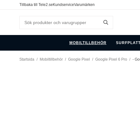
Tillbaka till Tele2.se
Kundservice
Varumärken
MOBILTILLBEHÖR
SURFPLAT
Startsida
/
Mobiltillbehör
/
Google Pixel
/
Google Pixel 6 Pro
/
- Go