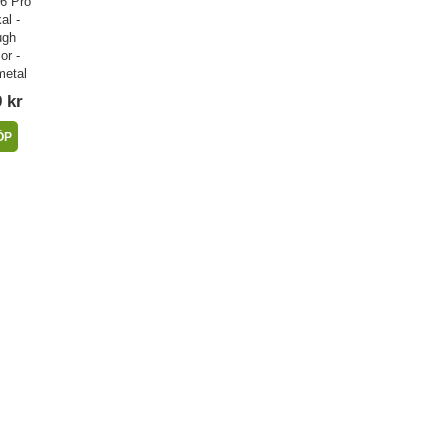
 6 Pro
al -
ugh
or -
etal
 kr
ÖP