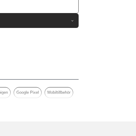
75124
Google Pixel 6 Pro
Skal
Stativfunktion, Stöttålig
Roseguld
Hårdplast (PC), Mjukplast (TPU)
Spigen
igen
Google Pixel
Mobiltillbehör
ACS03463
8809811851908