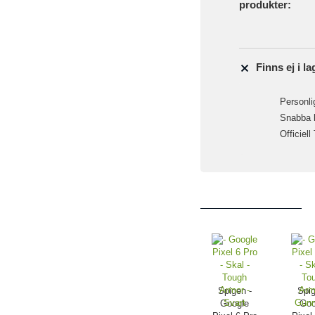
produkter:
Finns ej i la
Personlig
Snabba le
Officiell
Spigen -
Spig
Google
Goo