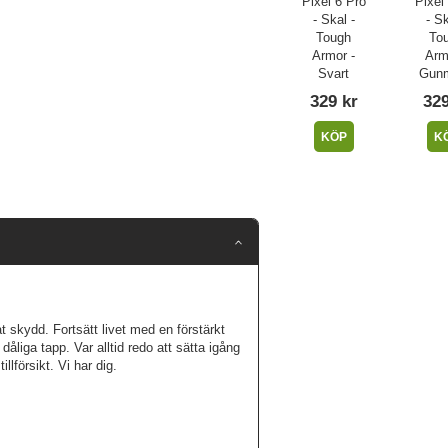
Pixel 6 Pro
Pixel
- Skal -
- Sk
Tough
To
Armor -
Arm
Svart
Gunm
329 kr
329
KÖP
K
t skydd. Fortsätt livet med en förstärkt
åliga tapp. Var alltid redo att sätta igång
lförsikt. Vi har dig.