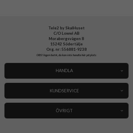
EAN
8809811851878
Tele2 by SkalHuset
C/O Lowwi AB
Morabergsvägen 8
15242 Södertälje
Org. nr: 556881-9238
OBS!
Ingen butik, du kan inte handla här på plats
HANDLA
Outlet
Nyheter
KUNDSERVICE
Varumärken
Kundservice
Specialkategorier
90 dagars öppet köp
ÖVRIGT
Köpevillkor
Om oss
Retur
Om cookies