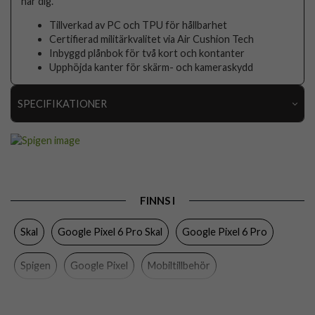
har dig.
Tillverkad av PC och TPU för hållbarhet
Certifierad militärkvalitet via Air Cushion Tech
Inbyggd plånbok för två kort och kontanter
Upphöjda kanter för skärm- och kameraskydd
SPECIFIKATIONER
Artikelnummer
75117
Passar till
Google Pixel 6 Pro
Produkttyp
Skal
FINNS I
Egenskaper
Kortfack
Skal
Google Pixel 6 Pro Skal
Google Pixel 6 Pro
Färg
Roseguld
Material
Hårdplast (PC), Mjukplast (TPU)
Spigen
Google Pixel
Mobiltillbehör
Varumärke
Spigen
Tillverkarens art nr
ACS03460