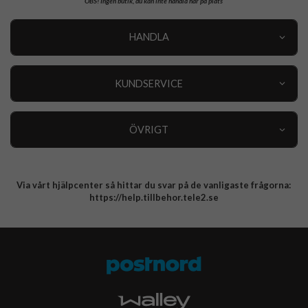
OBS!
Ingen butik, du kan inte handla här på plats
HANDLA
Outlet
Nyheter
KUNDSERVICE
Varumärken
Kundservice
Specialkategorier
90 dagars öppet köp
ÖVRIGT
Köpevillkor
Om oss
Retur
Om cookies
Via vårt hjälpcenter så hittar du svar på de vanligaste frågorna:
Integritetspolicy
https://help.tillbehor.tele2.se