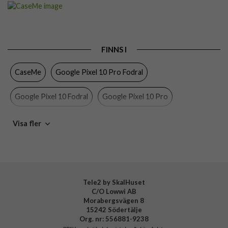
Artikelnummer
108386
Passar
Google Pixel 10, Google Pixel 10 Pro, Google Pixel
till
9, Google Pixel 9 Pro
Produkttyp
Fodral
FINNS I
Egenskaper
Dragkedja, Handrem, Kortfack, Stativfunktion
CaseMe
Google Pixel 10 Pro Fodral
Färg
Brun
Google Pixel 10 Fodral
Google Pixel 10 Pro
Material
Konstläder, Mjukplast (TPU)
Varumärke
CaseMe
Google Pixel 10
Google Pixel 9 Pro Fodral
Visa fler
Google Pixel 9 Fodral
Google Pixel 9 Pro
Google Pixel 9
Tele2 by SkalHuset
C/O Lowwi AB
Morabergsvägen 8
15242 Södertälje
Org. nr: 556881-9238