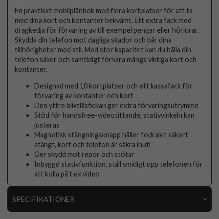
En praktiskt mobilplånbok med flera kortplatser för att ta
med dina kort och kontanter bekvämt. Ett extra fack med
dragkedja för förvaring av till exempel pengar eller hörlurar.
Skydda din telefon mot dagliga skador och bär dina
tillhörigheter med stil. Med stor kapacitet kan du hålla din
telefon säker och samtidigt förvara många viktiga kort och
kontanter.
Designad med 10 kortplatser och ett kassafack för
förvaring av kontanter och kort
Den yttre blixtlåsfickan ger extra förvaringsutrymme
Stöd för handsfree-videotittande, stativvinkeln kan
justeras
Magnetisk stängningsknapp håller fodralet säkert
stängt, kort och telefon är säkra inuti
Ger skydd mot repor och stötar
Inbyggd stativfunktion, ställ smidigt upp telefonen för
att kolla på t.ex video
SPECIFIKATIONER