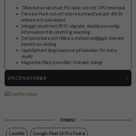
Tillverkat av väl utvalt PU-läder och ett TPU innerskal
Flera kortfack och ett större kontantfack gör ditt liv
enklare och bekvämare
Inbyggt skydd mot RFID-signaler, skydda personlig
information från obehörig skanning
Det justerbara och fällbara stativet möjliggör bekväm
handsfree-visning
Upphöjd kant längs kameran på baksidan för extra
skydd
Magnetisk flärp som håller fodralet stängt
SPECIFIKATIONER
Artikelnummer
108372
Passar
Google Pixel 10, Google Pixel 10 Pro, Google Pixel
till
9, Google Pixel 9 Pro
Produkttyp
Fodral
FINNS I
Egenskaper
Kortfack, RFID-skydd, Stativfunktion
CaseMe
Google Pixel 10 Pro Fodral