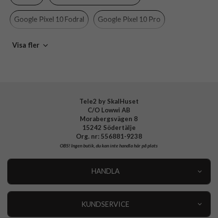
Färg
Blå
Google Pixel 10 Fodral
Google Pixel 10 Pro
Material
Konstläder, Mjukplast (TPU)
Varumärke
CaseMe
Google Pixel 10
Google Pixel 9 Pro Fodral
Visa fler
Google Pixel 9 Fodral
Google Pixel 9 Pro
Google Pixel 9
Tele2 by SkalHuset
C/O Lowwi AB
Morabergsvägen 8
15242 Södertälje
Org. nr: 556881-9238
OBS!
Ingen butik, du kan inte handla här på plats
HANDLA
Outlet
Nyheter
KUNDSERVICE
Varumärken