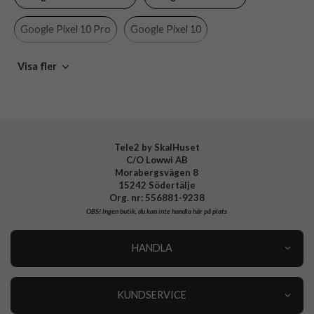
Material
Hårdplast (PC), Mjukplast (TPU)
Google Pixel 10 Pro
Google Pixel 10
Varumärke
CARE by PanzerGlass
Tillverkarens art nr
CR45311
CARE by PanzerGlass
Visa fler
EAN
5715685029042
Tele2 by SkalHuset
C/O Lowwi AB
Morabergsvägen 8
15242 Södertälje
Org. nr: 556881-9238
OBS!
Ingen butik, du kan inte handla här på plats
HANDLA
Outlet
Nyheter
KUNDSERVICE
Varumärken