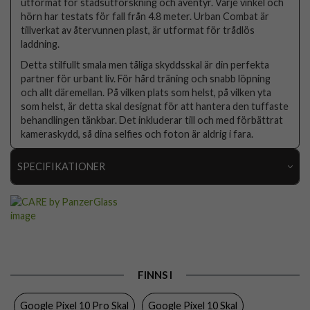
utformat för stadsutforskning och äventyr. Varje vinkel och
hörn har testats för fall från 4.8 meter. Urban Combat är
tillverkat av återvunnen plast, är utformat för trådlös
laddning.
Detta stilfullt smala men tåliga skyddsskal är din perfekta
partner för urbant liv. För hård träning och snabb löpning
och allt däremellan. På vilken plats som helst, på vilken yta
som helst, är detta skal designat för att hantera den tuffaste
behandlingen tänkbar. Det inkluderar till och med förbättrat
kameraskydd, så dina selfies och foton är aldrig i fara.
SPECIFIKATIONER
Artikelnummer
108856
Passar till
Google Pixel 10, Google Pixel 10 Pro
Produkttyp
Skal
Egenskaper
Trådlös laddning-kompatibel
FINNS I
Färg
Genomskinlig
Google Pixel 10 Pro Skal
Google Pixel 10 Skal