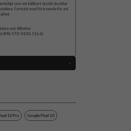
 samtidigt som ett hållbart skydd skyddar
installera. Fortsätt med förtroende för att
alitet.
are och tillbehör
ard (MIL-STD-810G 516.6)
109700
Google Pixel 10, Google Pixel 10 Pro
Skal
MagSafe-kompatibel, Stöttålig
Genomskinlig
ixel 10 Pro
Google Pixel 10
Hårdplast (PC), Mjukplast (TPU)
Otterbox