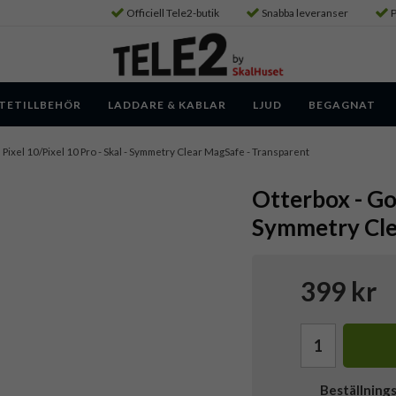
Officiell Tele2-butik
Snabba leveranser
P
TETILLBEHÖR
LADDARE & KABLAR
LJUD
BEGAGNAT
 Pixel 10/Pixel 10 Pro - Skal - Symmetry Clear MagSafe - Transparent
Otterbox - Goo
Symmetry Cle
399 kr
Beställning