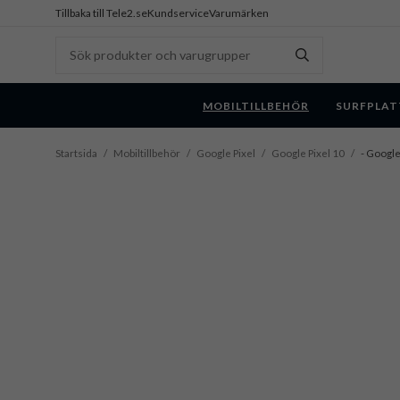
Tillbaka till Tele2.se
Kundservice
Varumärken
MOBILTILLBEHÖR
SURFPLAT
Startsida
/
Mobiltillbehör
/
Google Pixel
/
Google Pixel 10
/
- Google