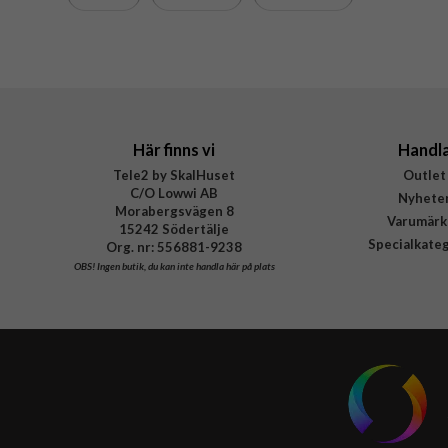
Tillverkarens art nr
EAN
Här finns vi
Handl
Tele2 by SkalHuset
Outlet
C/O Lowwi AB
Nyhete
Morabergsvägen 8
Varumärk
15242 Södertälje
Specialkate
Org. nr: 556881-9238
OBS!
Ingen butik, du kan inte handla här på plats