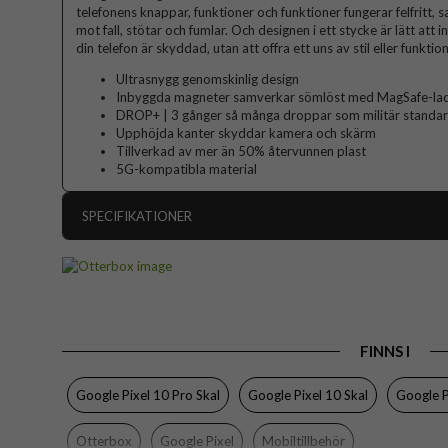
telefonens knappar, funktioner och funktioner fungerar felfritt,
mot fall, stötar och fumlar. Och designen i ett stycke är lätt att 
din telefon är skyddad, utan att offra ett uns av stil eller funktion
Ultrasnygg genomskinlig design
Inbyggda magneter samverkar sömlöst med MagSafe-ladd
DROP+ | 3 gånger så många droppar som militär stand
Upphöjda kanter skyddar kamera och skärm
Tillverkad av mer än 50% återvunnen plast
5G-kompatibla material
SPECIFIKATIONER
Artikelnummer
Passar till
Produkttyp
FINNS I
Egenskaper
Färg
Google Pixel 10 Pro Skal
Google Pixel 10 Skal
Google P
Material
Otterbox
Google Pixel
Mobiltillbehör
Varumärke