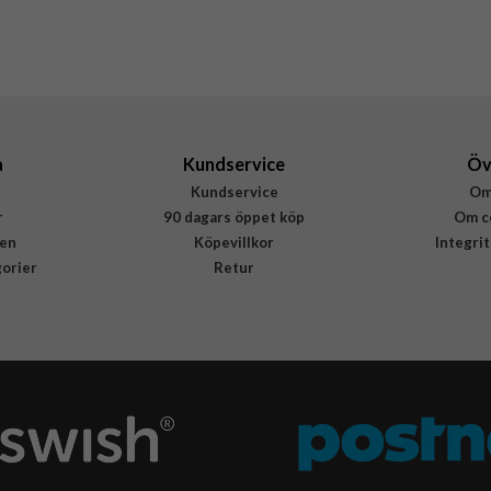
77-98095
840434704125
a
Kundservice
Öv
Kundservice
Om
r
90 dagars öppet köp
Om c
en
Köpevillkor
Integri
gorier
Retur