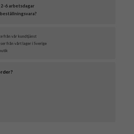
 2-6 arbetsdagar
beställningsvara?
ce från vår kundtjänst
er från vårt lager i Sverige
butik
order?