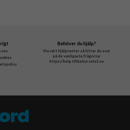
rigt
Behöver du hjälp?
 oss
Via vårt hjälpcenter så hittar du svar
på de vanligaste frågorna:
ookies
https://help.tillbehor.tele2.se
tetspolicy