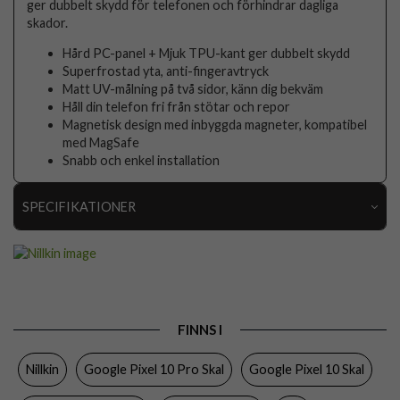
ger dubbelt skydd för telefonen och förhindrar dagliga
skador.
Hård PC-panel + Mjuk TPU-kant ger dubbelt skydd
Superfrostad yta, anti-fingeravtryck
Matt UV-målning på två sidor, känn dig bekväm
Håll din telefon fri från stötar och repor
Magnetisk design med inbyggda magneter, kompatibel
med MagSafe
Snabb och enkel installation
SPECIFIKATIONER
Artikelnummer
112158
Passar till
Google Pixel 10, Google Pixel 10 Pro
Produkttyp
Skal
FINNS I
Egenskaper
MagSafe-kompatibel
Nillkin
Google Pixel 10 Pro Skal
Google Pixel 10 Skal
Färg
Svart