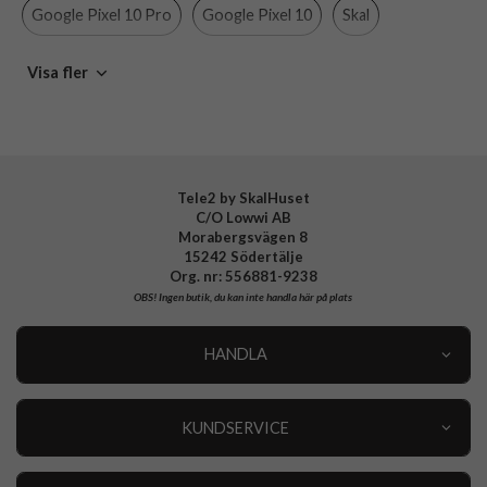
Material
Hårdplast (PC), Mjukplast (TPU)
Google Pixel 10 Pro
Google Pixel 10
Skal
Varumärke
Nillkin
Svarta skal
MagSafe-kompatibla skal och fodral
Visa fler
EAN
6902048299009
Tele2 by SkalHuset
C/O Lowwi AB
Morabergsvägen 8
15242 Södertälje
Org. nr: 556881-9238
OBS!
Ingen butik, du kan inte handla här på plats
HANDLA
Outlet
Nyheter
KUNDSERVICE
Varumärken
Kundservice
Specialkategorier