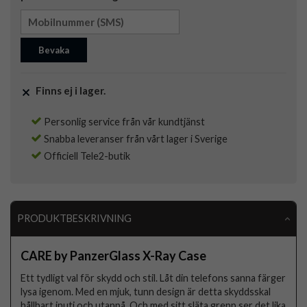
Bevaka
Finns ej i lager.
Personlig service från vår kundtjänst
Snabba leveranser från vårt lager i Sverige
Officiell Tele2-butik
PRODUKTBESKRIVNING
CARE by PanzerGlass X-Ray Case
Ett tydligt val för skydd och stil. Låt din telefons sanna färger
lysa igenom. Med en mjuk, tunn design är detta skyddsskal
hållbart inuti och utanpå. Och med sitt släta grepp ser det lika