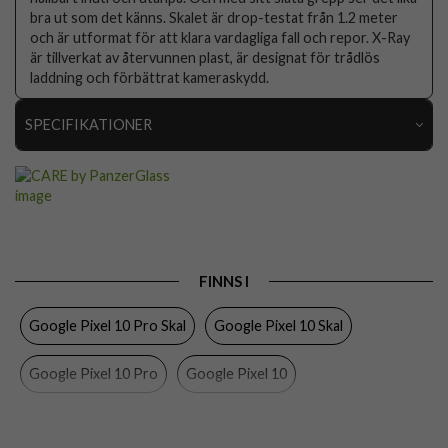
bra ut som det känns. Skalet är drop-testat från 1.2 meter
och är utformat för att klara vardagliga fall och repor. X-Ray
är tillverkat av återvunnen plast, är designat för trådlös
laddning och förbättrat kameraskydd.
SPECIFIKATIONER
Artikelnummer
108855
Passar till
Google Pixel 10, Google Pixel 10 Pro
Produkttyp
Skal
Egenskaper
Trådlös laddning-kompatibel
FINNS I
Färg
Genomskinlig
Google Pixel 10 Pro Skal
Google Pixel 10 Skal
Material
Hårdplast (PC), Mjukplast (TPU)
Google Pixel 10 Pro
Google Pixel 10
Varumärke
CARE by PanzerGlass
Tillverkarens art nr
CR65443
CARE by PanzerGlass