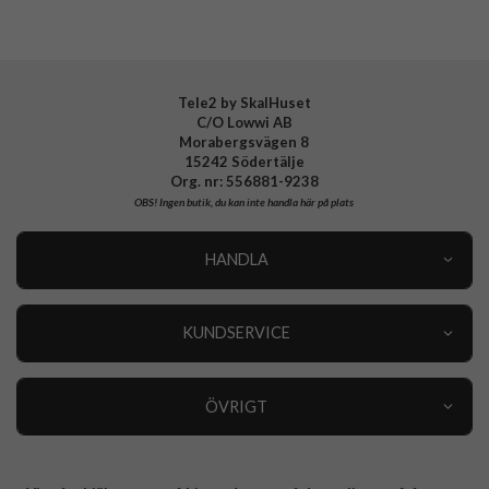
EAN
5715685029035
Tele2 by SkalHuset
C/O Lowwi AB
Morabergsvägen 8
15242 Södertälje
Org. nr: 556881-9238
OBS!
Ingen butik, du kan inte handla här på plats
HANDLA
Outlet
Nyheter
KUNDSERVICE
Varumärken
Kundservice
Specialkategorier
90 dagars öppet köp
ÖVRIGT
Köpevillkor
Om oss
Retur
Om cookies