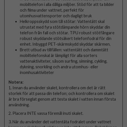
mobiltelefon i alla dåliga miljöer. Stöd för att ta bilder
och filma under vattnet, perfekt för
utomhusvattensporter och dagligt bruk
Helkroppsskydd som tål stötar: Vattentätt skal
utrustat med fyra stötdämpande hörn skyddar din
telefon från fall och stötar. TPU robust stötfångare
robust skyddande stötsäkert telefonfodral för din
enhet. Inbyggd PET-skärmskydd skyddar skärmen.
Brett utbud av tillfällen: vattentätt och dammtätt
mobiltelefonskal är lämpligt för alla sorters
vattenaktiviteter, såsom surfing, simning, cykling,
dykning, snorkling och andra utomhus- eller
inomhusaktiviteter
Notera:
1. Innan du använder skalet, kontrollera om det är rätt
storlek för att passa din telefon; och kontrollera om skalet
är bra förseglat genom att testa skalet i vatten innan första
användning.
2. Placera INTE vassa föremål inuti skalet.
3. När du använder det vattentäta fodralet under vattnet