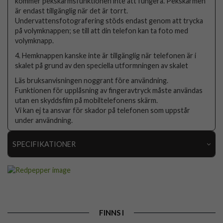
kommer pekskärmsfunktionen inte att fungera. Pekskärmen
är endast tillgänglig när det är torrt.
Undervattensfotografering stöds endast genom att trycka
på volymknappen; se till att din telefon kan ta foto med
volymknapp.
4. Hemknappen kanske inte är tillgänglig när telefonen är i
skalet på grund av den speciella utformningen av skalet
Läs bruksanvisningen noggrant före användning.
Funktionen för upplåsning av fingeravtryck måste användas
utan en skyddsfilm på mobiltelefonens skärm.
Vi kan ej ta ansvar för skador på telefonen som uppstår
under användning.
SPECIFIKATIONER
Artikelnummer
110544
Passar till
Google Pixel 10 Pro
Produkttyp
Skal
FINNS I
Egenskaper
Inbyggt skärmskydd, Stöttålig, Vattentålig