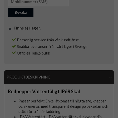
Bevaka
Finns ej i lager.
Personlig service från vår kundtjänst
Snabba leveranser från vårt lager i Sverige
Officiell Tele2-butik
PRODUKTBESKRIVNING
Redpepper Vattentåligt IP68 Skal
Passar perfekt: Enkel åtkomst till högtalare, knappar
och kameror, med transparent design på baksidan och
stöd för trådlös laddning
IP68 Vattentätt: IP68 vattentätt skal, skyddar din