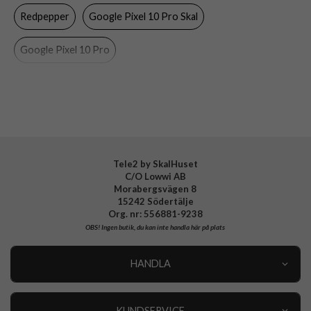
Redpepper
Google Pixel 10 Pro Skal
Färg
Genomskinlig, Svart
Material
Hårdplast (PC), Mjukplast (TPU), PET
Google Pixel 10 Pro
Varumärke
Redpepper
Tele2 by SkalHuset
C/O Lowwi AB
Morabergsvägen 8
15242 Södertälje
Org. nr: 556881-9238
OBS!
Ingen butik, du kan inte handla här på plats
HANDLA
Outlet
Nyheter
KUNDSERVICE