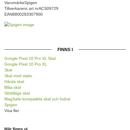
Varumärke
Spigen
Tillverkarens art nr
ACS09729
EAN
8800283307900
FINNS I
Google Pixel 10 Pro XL Skal
Google Pixel 10 Pro XL
Skal
Skal med stativ
Hårda skal
Blåa skal
Stöttåliga skal
MagSafe-kompatibla skal och fodral
Spigen
Visa fler
Här finns vi