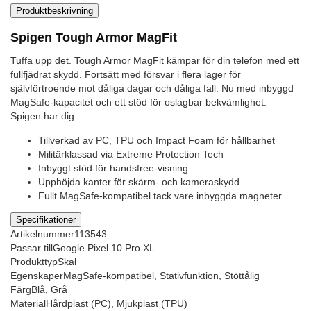
Produktbeskrivning
Spigen Tough Armor MagFit
Tuffa upp det. Tough Armor MagFit kämpar för din telefon med ett
fullfjädrat skydd. Fortsätt med försvar i flera lager för
självförtroende mot dåliga dagar och dåliga fall. Nu med inbyggd
MagSafe-kapacitet och ett stöd för oslagbar bekvämlighet.
Spigen har dig.
Tillverkad av PC, TPU och Impact Foam för hållbarhet
Militärklassad via Extreme Protection Tech
Inbyggt stöd för handsfree-visning
Upphöjda kanter för skärm- och kameraskydd
Fullt MagSafe-kompatibel tack vare inbyggda magneter
Specifikationer
Artikelnummer
113543
Passar till
Google Pixel 10 Pro XL
Produkttyp
Skal
Egenskaper
MagSafe-kompatibel, Stativfunktion, Stöttålig
Färg
Blå, Grå
Material
Hårdplast (PC), Mjukplast (TPU)