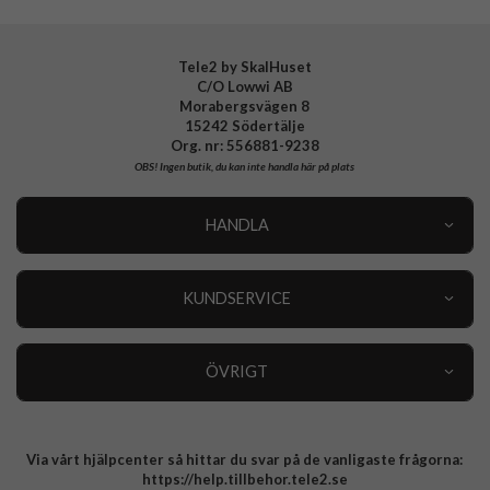
Tele2 by SkalHuset
C/O Lowwi AB
Morabergsvägen 8
15242 Södertälje
Org. nr: 556881-9238
OBS!
Ingen butik, du kan inte handla här på plats
HANDLA
Outlet
Nyheter
KUNDSERVICE
Varumärken
Kundservice
Specialkategorier
90 dagars öppet köp
ÖVRIGT
Köpevillkor
Om oss
Retur
Om cookies
Via vårt hjälpcenter så hittar du svar på de vanligaste frågorna:
Integritetspolicy
https://help.tillbehor.tele2.se