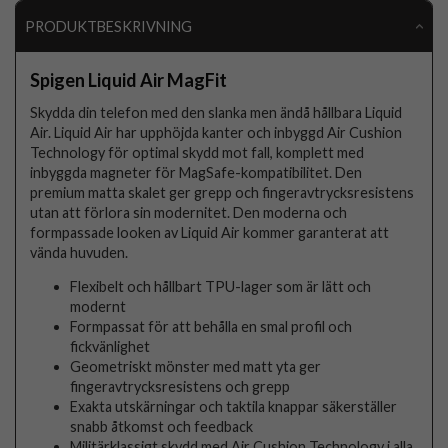
PRODUKTBESKRIVNING
Spigen Liquid Air MagFit
Skydda din telefon med den slanka men ändå hållbara Liquid
Air. Liquid Air har upphöjda kanter och inbyggd Air Cushion
Technology för optimal skydd mot fall, komplett med
inbyggda magneter för MagSafe-kompatibilitet. Den
premium matta skalet ger grepp och fingeravtrycksresistens
utan att förlora sin modernitet. Den moderna och
formpassade looken av Liquid Air kommer garanterat att
vända huvuden.
Flexibelt och hållbart TPU-lager som är lätt och
modernt
Formpassat för att behålla en smal profil och
fickvänlighet
Geometriskt mönster med matt yta ger
fingeravtrycksresistens och grepp
Exakta utskärningar och taktila knappar säkerställer
snabb åtkomst och feedback
Militärklassigt skydd med Air Cushion Technology i alla