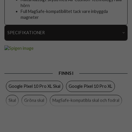
hörn
Full MagSafe-kompatibilitet tack vare inbyggda
magneter
SPECIFIKATIONER
Artikelnummer
113557
Passar till
Google Pixel 10 Pro XL
Produkttyp
Skal
FINNS I
Egenskaper
MagSafe-kompatibel
Google Pixel 10 Pro XL Skal
Google Pixel 10 Pro XL
Färg
Grön
Material
Mjukplast (TPU)
Skal
Gröna skal
MagSafe-kompatibla skal och fodral
Varumärke
Spigen
Spigen
Tillverkarens art nr
ACS09719
EAN
8800283307801