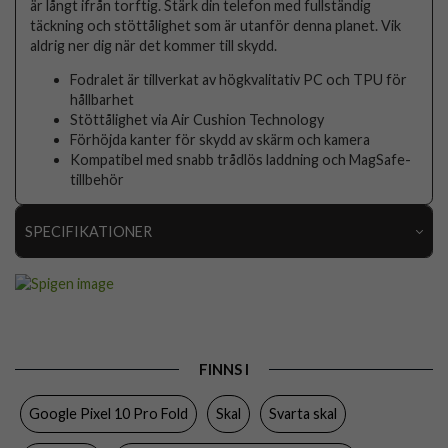
är långt ifrån torftig. Stärk din telefon med fullständig
täckning och stöttålighet som är utanför denna planet. Vik
aldrig ner dig när det kommer till skydd.
Fodralet är tillverkat av högkvalitativ PC och TPU för
hållbarhet
Stöttålighet via Air Cushion Technology
Förhöjda kanter för skydd av skärm och kamera
Kompatibel med snabb trådlös laddning och MagSafe-
tillbehör
SPECIFIKATIONER
Artikelnummer
113567
Passar till
Google Pixel 10 Pro Fold
Produkttyp
Skal
FINNS I
Egenskaper
MagSafe-kompatibel
Google Pixel 10 Pro Fold
Skal
Svarta skal
Färg
Svart