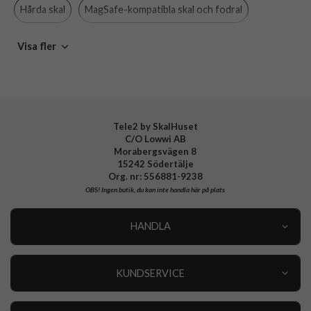
Material
Hårdplast (PC), Mjukplast (TPU)
Hårda skal
MagSafe-kompatibla skal och fodral
Varumärke
Spigen
Spigen
Visa fler
Tillverkarens art nr
ACS09741
EAN
8800283308020
Tele2 by SkalHuset
C/O Lowwi AB
Morabergsvägen 8
15242 Södertälje
Org. nr: 556881-9238
OBS!
Ingen butik, du kan inte handla här på plats
HANDLA
Outlet
Nyheter
KUNDSERVICE
Varumärken
Kundservice
Specialkategorier