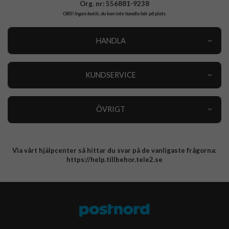
Org. nr: 556881-9238
OBS!
Ingen butik, du kan inte handla här på plats
HANDLA
Outlet
Nyheter
KUNDSERVICE
Varumärken
Kundservice
Specialkategorier
90 dagars öppet köp
ÖVRIGT
Köpevillkor
Om oss
Retur
Om cookies
Via vårt hjälpcenter så hittar du svar på de vanligaste frågorna:
Integritetspolicy
https://help.tillbehor.tele2.se