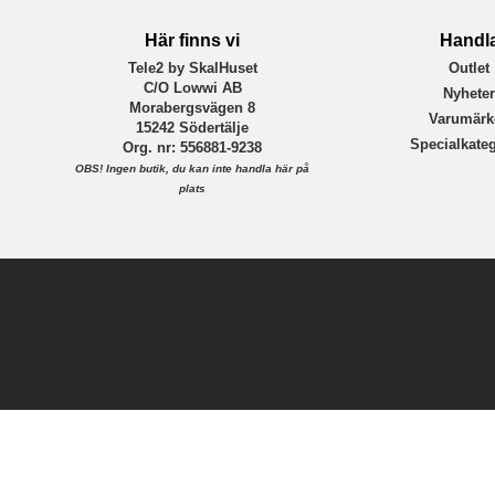
Här finns vi
Handl
Tele2 by SkalHuset
Outlet
C/O Lowwi AB
Nyhete
Morabergsvägen 8
Varumärk
15242 Södertälje
Specialkateg
Org. nr: 556881-9238
OBS!
Ingen butik, du kan inte handla här på
plats