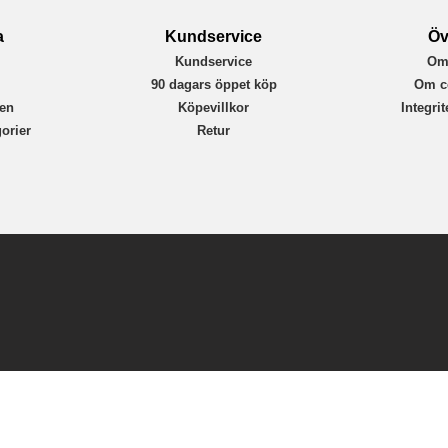
a
Kundservice
Öv
Kundservice
Om
r
90 dagars öppet köp
Om c
en
Köpevillkor
Integri
orier
Retur