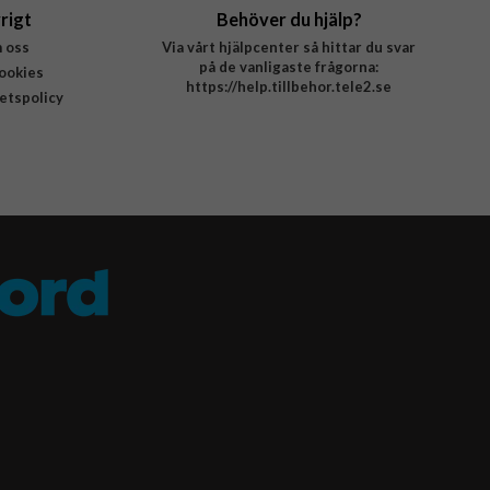
rigt
Behöver du hjälp?
 oss
Via vårt hjälpcenter så hittar du svar
på de vanligaste frågorna:
ookies
https://help.tillbehor.tele2.se
tetspolicy