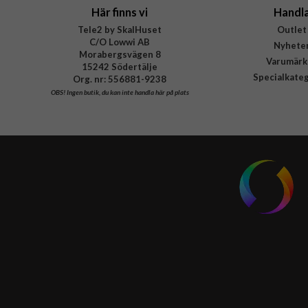
Här finns vi
Handl
Tele2 by SkalHuset
Outlet
C/O Lowwi AB
Nyhete
Morabergsvägen 8
Varumärk
15242 Södertälje
Specialkate
Org. nr: 556881-9238
OBS!
Ingen butik, du kan inte handla här på plats