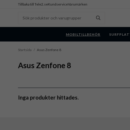
Tillbaka till Tele2.se
Kundservice
Varumärken
MOBILTILLBEHÖR
SURFPLAT
Startsida
/
Asus Zenfone 8
Asus Zenfone 8
Inga produkter hittades.