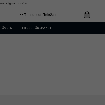
ersonlig kundservice
↪️ Tillbaka till Tele2.se
ÖVRIGT
TILLBEHÖRSPAKET