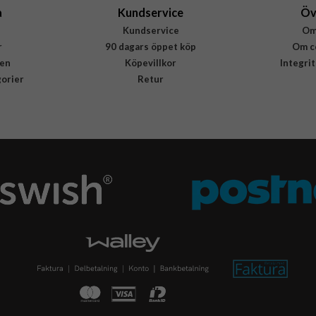
a
Kundservice
Öv
Kundservice
Om
r
90 dagars öppet köp
Om c
en
Köpevillkor
Integri
gorier
Retur